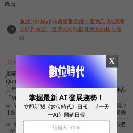
珮晴
角逐100 MVP盛典雙重榮耀！國際品牌X經理
➜
人特別肯定，展現AI時代最具潛力的核心價
值
X
延伸閱讀
最關心你的健康，蘋果再開發「AI私人教練」
●
Quartz！會監督用戶運動？功能一次看
三星考慮改投Bing懷抱！Google嚇到加速新AI產品
掌握最新 AI 發展趨勢！
●
「Magi」，已知有4大功能
管理變複雜了🤯 如何避免資料孤島與重複作業？
立即訂閱《數位時代》日報、《一天
【免費下載白皮書】立即看中小企業 CRM 成長案例
一AI》圖解日報
會員很多卻不回購？10/14 電通高階顧問教你把
「沉睡名單」變成「千萬營收」🔥