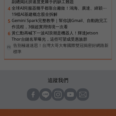
副總揭比拚速度更棘手的缺工難題
全球AI伺服器幾乎都靠台廠做！鴻海、廣達、緯穎⋯
4
19檔AI基建概念股全拆解
Gemini Spark完整教學｜幫你讀Gmail、自動跑完工
5
作流程，3個超實用情境一次看
黃仁勳再喊下一波AI浪潮是機器人！輝達Jetson
6
Thor台鏈名單曝光，這些可望成受惠族群
告別極速迷思！台灣大哥大奪國際雙冠揭密好網路新
PR
標準
追蹤我們