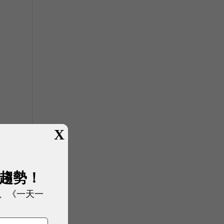
X
展趨勢！
，
、《一天一