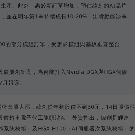
季生產。此外，惠於新訂單增加，預估緯創的AI晶片
，並在明年第1季持續成長10-20%，出貨動能淡季
00的部分模組訂單，受惠於模組與基板垂直整合
價屢創新高，為何能打入Nvidia DGX與HGX伺服
7月報導。
關概念股大漲，緯創從年初股價不到30元，14日股價
%，股價超車電子代工龍頭鴻海。外資指出，緯創是輝達
I伺服器系統模組）及HGX H100（AI伺服器次系統模組）的