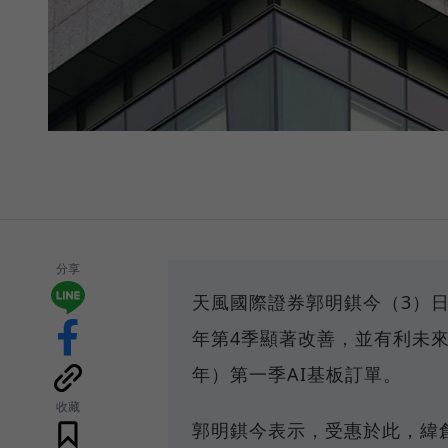
分享
天風國際證券郭明錤今（3）日
年第4季顯著改善，並有利未來生
年）第一季AI基板訂單。
收藏
郭明錤今表示，受惠於此，緯創