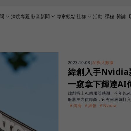
聞
深度專題
影音新聞
專家觀點
社群
活動
課程
雜誌
2023.10.03
|
AI與大數據
緯創入手Nvid
一窺拿下輝達AI
緯創搭上AI伺服器熱潮，今年以來股
服器主力供應商，它有何底氣打
＃鴻海
＃緯創
＃Nvidia