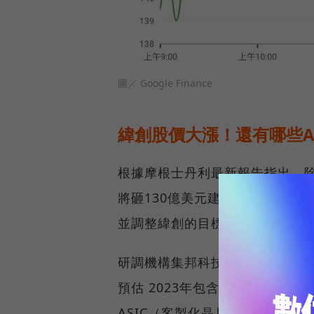
圖／ Google Finance
緯創股價大漲！還有哪些A
根據摩根士丹利最新報告指出，
將砸130億美元建AI資料中心，
並調整緯創的目標價到135元。
研調機構集邦科技（TrendFor
預估 2023年包含搭載 GPU
ASIC（客製化晶片） 等AI伺服