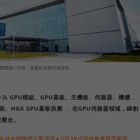
整體營收1.52%，並看好未來的成長性。
分為
GPU模組、GPU基板、主機板、伺服器、機櫃
。
組裝、HGX GPU基板供應
，
在GPU伺服器領域，緯創
統整合。
球永續指標企業認證☀️100 MVP等你角逐雙獎榮譽