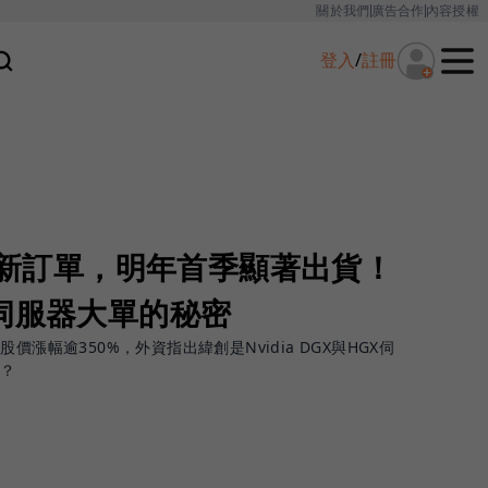
關於我們
廣告合作
內容授權
登入
/
註冊
ia新訂單，明年首季顯著出貨！
伺服器大單的秘密
價漲幅逾350%，外資指出緯創是Nvidia DGX與HGX伺
入？