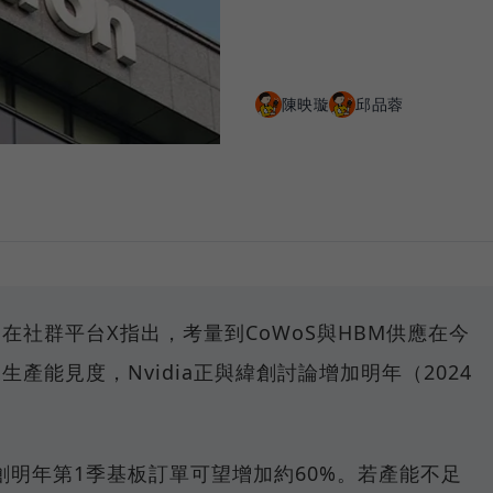
陳映璇
邱品蓉
在社群平台X指出，考量到CoWoS與HBM供應在今
產能見度，Nvidia正與緯創討論增加明年（2024
明年第1季基板訂單可望增加約60%。若產能不足