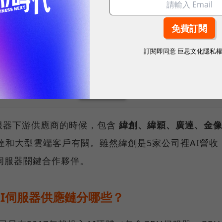
上修2022至2026年AI伺服器出貨量年複合成長率至
長46%。
訂閱即同意
巨思文化隱私
、數位趨勢！訂閱《數位時代》日報及社群活動訊息
服器下游供應商的時候，包含
緯創、緯穎、廣達、金
和大型雲端客戶有關。雖然緯創是5家公司裡AI營收
X伺服器關鍵合作夥伴。
I伺服器供應鏈分哪些？