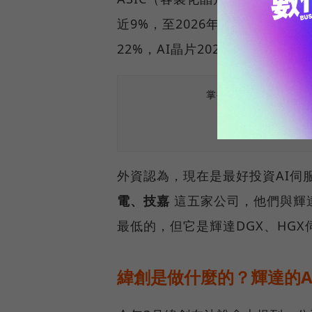
近9%，至2026年將占15%；並
22%，AI晶片2023年出貨量將成
掌握最新AI、半導體
外資認為，現在是最好投資AI伺
電、技嘉
這五家公司，他們與輝達
最低的，但它是輝達DGX、HG
緯創是做什麼的？輝達的A