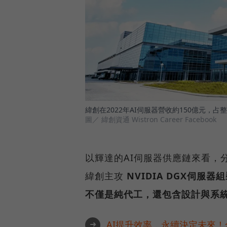
緯創在2022年AI伺服器營收約150億元，占
圖／ 緯創資通 Wistron Career Facebook
以輝達的AI伺服器供應鏈來看，
緯創主攻
NVIDIA DGX伺服器
不僅是純代工，還包含設計與系
➜
AI提升效率，永續決定未來！全