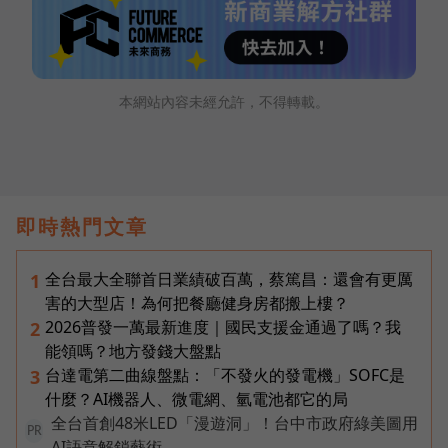
本網站內容未經允許，不得轉載。
即時熱門文章
全台最大全聯首日業績破百萬，蔡篤昌：還會有更厲
1
害的大型店！為何把餐廳健身房都搬上樓？
2026普發一萬最新進度｜國民支援金通過了嗎？我
2
能領嗎？地方發錢大盤點
台達電第二曲線盤點：「不發火的發電機」SOFC是
3
什麼？AI機器人、微電網、氫電池都它的局
全台首創48米LED「漫遊洞」！台中市政府綠美圖用
PR
AI語意解鎖藝術