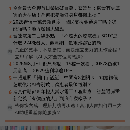
全台最大全聯首日業績破百萬，蔡篤昌：還會有更厲
1
害的大型店！為何把餐廳健身房都搬上樓？
2026普發一萬最新進度｜國民支援金通過了嗎？我
2
能領嗎？地方發錢大盤點
台達電第二曲線盤點：「不發火的發電機」SOFC是
3
什麼？AI機器人、微電網、氫電池都它的局
真正的效率，不是更忙，而是建立更好的工作流程！
PR
立即了解《AI 人才全方位實戰課》
2026年8月ETF配息盤點｜19檔一次看，00878衝破1
4
元創高、00929殖利率逾16%
一張遺照「開口」說話，中間有8道關卡！翊嘉禮儀
5
怎麼做出AI告別式，讓逝者最後道別？
連黃仁勳都叫年輕人當水電工！程世嘉：智慧通膨重
6
新定義「有價值的人」到底什麼樣子？
核保快六成、理賠判讀再加速！富邦人壽如何用三大
PR
AI助理重塑保險服務？