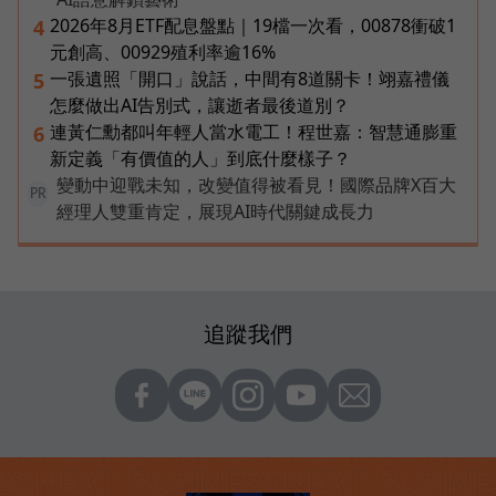
2026年8月ETF配息盤點｜19檔一次看，00878衝破1
4
元創高、00929殖利率逾16%
一張遺照「開口」說話，中間有8道關卡！翊嘉禮儀
5
怎麼做出AI告別式，讓逝者最後道別？
連黃仁勳都叫年輕人當水電工！程世嘉：智慧通膨重
6
新定義「有價值的人」到底什麼樣子？
變動中迎戰未知，改變值得被看見！國際品牌X百大
PR
經理人雙重肯定，展現AI時代關鍵成長力
追蹤我們