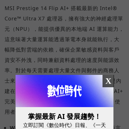
MSI Prestige 14 Flip AI+ 搭載最新的 Intel®
Core™ Ultra X7 處理器，擁有強大的神經處理單
元（NPU），能提供優異的本地端 AI 運算能力，
這意味著大量運算能透過筆電本身就能執行，大
幅降低對雲端的依賴，確保企業敏感資料與客戶
資安不外洩，同時兼顧資料處理的速度與能源效
率。對於每天需要處理大量文件與郵件的商務人
X
士來說，AI 不再只是網頁上的聊天工具，而是內
建在系統底層的數位助手。Prestige 14 Flip AI+
完美符合 Windows Copilot+ PC 架構認證，使
用者可解鎖多項雲端無法執行的關鍵功能：
掌握最新 AI 發展趨勢！
立即訂閱《數位時代》日報、《一天
Windows Recal（回顧功能） ：
用自然語言