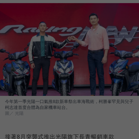
今年第一季光陽一口氣推8款新車祭出車海戰術，柯勝峯罕見與兒子
柯志達首度合體為自家機車站台。
圖／ 光陽
接著8月突襲式推出光陽旗下長青暢銷車款