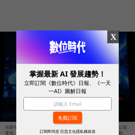
X
掌握最新 AI 發展趨勢！
立即訂閱《數位時代》日報、《一天
一AI》圖解日報
光陽今年在米蘭車展上宣布，打造「車電分離」平台，無論是公版
訂閱即同意
巨思文化隱私權政策
電池、能源交換站都能提供給潛在合作夥伴，加速二輪運具電動