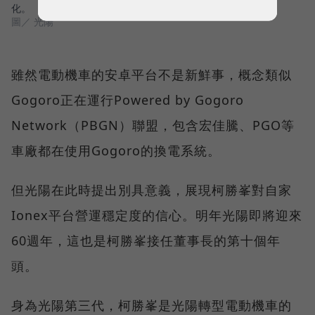
化。
圖／ 光陽
雖然電動機車的安卓平台不是新鮮事，概念類似
Gogoro正在運行Powered by Gogoro
Network（PBGN）聯盟，包含宏佳騰、PGO等
車廠都在使用Gogoro的換電系統。
但光陽在此時提出別具意義，展現柯勝峯對自家
Ionex平台營運穩定度的信心。明年光陽即將迎來
60週年，這也是柯勝峯接任董事長的第十個年
頭。
身為光陽第三代，柯勝峯是光陽轉型電動機車的