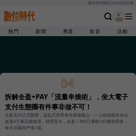
關於我們
廣告合作
內容授權
熱門
新聞
專題
影音
活動
04
拆解全盈+PAY「流量串燒術」，坐大電子
支付生態圈有件事非做不可！
全盈支付正式開業，混血式背景有全家做靠山，一上線就能在全台
超過4千家店鋪使用。經營至今，全盈＋PAY已累積185萬使用者，
每月活躍用戶達7成。