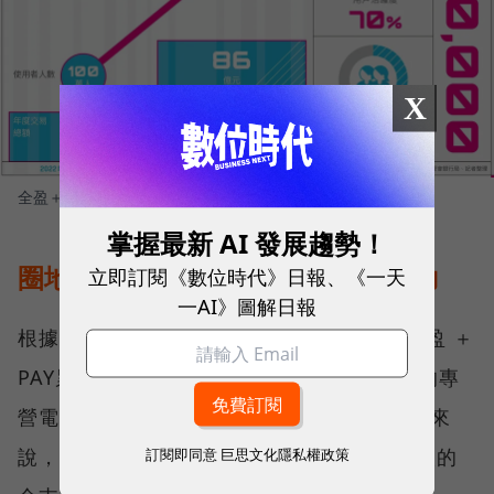
X
全盈＋PAY小檔案
圖／ 數位時代製作
掌握最新 AI 發展趨勢！
圈地→圈粉，推獨立App刷新品牌力
立即訂閱《數位時代》日報、《一天
一AI》圖解日報
根據金管會2023年12月公布的數據顯示，全盈 ＋
PAY累積了185萬使用人數，是台灣排名第5的專
營電支業者。對於上線不滿2年的全盈 ＋PAY來
說，已經是進度不錯，但相較最常被拿來比較的
訂閱即同意
巨思文化隱私權政策