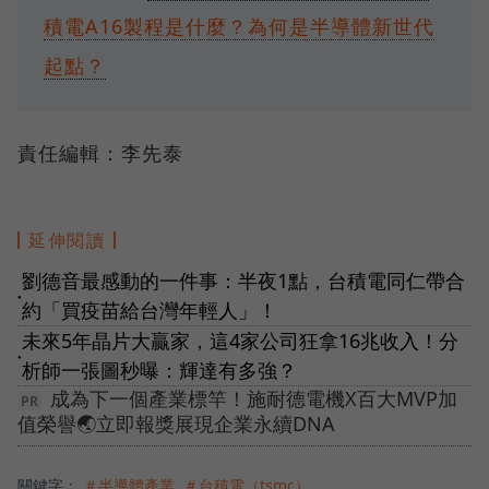
積電A16製程是什麼？為何是半導體新世代
起點？
責任編輯：李先泰
延伸閱讀
劉德音最感動的一件事：半夜1點，台積電同仁帶合
●
約「買疫苗給台灣年輕人」！
未來5年晶片大贏家，這4家公司狂拿16兆收入！分
●
析師一張圖秒曝：輝達有多強？
成為下一個產業標竿！施耐德電機X百大MVP加
值榮譽🌏立即報獎展現企業永續DNA
關鍵字：
＃半導體產業
＃台積電（tsmc）