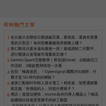
即時熱門文章
全台最大全聯首日業績破百萬，蔡篤昌：還會有更厲
1
害的大型店！為何把餐廳健身房都搬上樓？
黃仁勳兆元宴永遠站最後一排！最低調的二代鄭平，
2
憑什麼讓台達電被市場重新定價？
Gemini Spark完整教學｜幫你讀Gmail、自動跑完工
3
作流程，3個超實用情境一次看
告別「極速迷思」！Opensignal 國際評比揭密：什
4
麼才是 5G 時代的好網路？
連黃仁勳都叫年輕人當水電工！程世嘉：智慧通膨重
5
新定義「有價值的人」到底什麼樣子？
專訪｜進貨沒變快，momo為何仍導入機器人？物流
6
副總揭比拚速度更棘手的缺工難題
告別極速迷思！台灣大哥大奪國際雙冠揭密好網路新