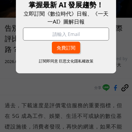
掌握最新 AI 發展趨勢！
立即訂閱《數位時代》日報、《一天
一AI》圖解日報
告別「極速迷思」！Opensignal 國際
評比揭密：什麼才是 5G 時代的好網
路？
sponsored by
訂閱即同意
巨思文化隱私權政策
2026.08.03
|
3C生活
台灣大哥大
分享
過去，下載速度是評價電信服務的重要指標，但
在 5G 成為工作、娛樂、生活不可或缺的數位基
礎設施後，消費者發現，再快的網速，如果不能