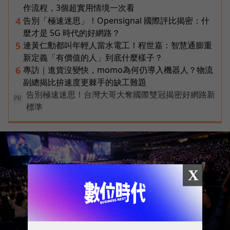
作流程，3個超實用情境一次看
告別「極速迷思」！Opensignal 國際評比揭密：什
4
麼才是 5G 時代的好網路？
連黃仁勳都叫年輕人當水電工！程世嘉：智慧通膨重
5
新定義「有價值的人」到底什麼樣子？
專訪｜進貨沒變快，momo為何仍導入機器人？物流
6
副總揭比拚速度更棘手的缺工難題
告別極速迷思！台灣大哥大奪國際雙冠揭密好網路新
PR
標準
X