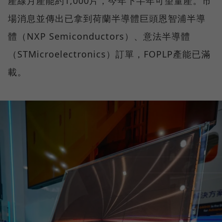
產線月產能約1,000片，今年下半年可望量產。市
場消息並傳出已拿到荷蘭半導體巨頭恩智浦半導
體（NXP Semiconductors）、意法半導體
（STMicroelectronics）訂單，FOPLP產能已滿
載。