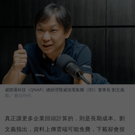
威聯通科技（QNAP）總經理暨威強電集團（IEI）董事長 劉文義
圖／ 數位時代
真正讓更多企業回頭計算的，則是長期成本。劉
文義指出，資料上傳雲端可能免費，下載卻會按