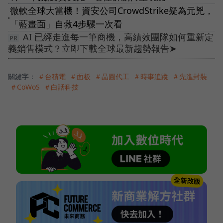
微軟全球大當機！資安公司CrowdStrike疑為元兇，
●
「藍畫面」自救4步驟一次看
AI 已經走進每一筆商機，高績效團隊如何重新定
義銷售模式？立即下載全球最新趨勢報告➤
關鍵字：
＃台積電
＃面板
＃晶圓代工
＃時事追蹤
＃先進封裝
＃CoWoS
＃白話科技