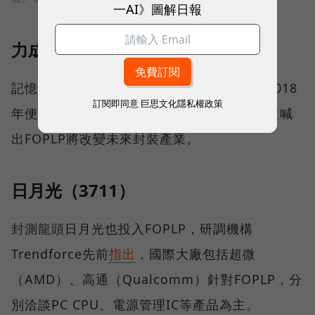
一AI》圖解日報
力成(6239）
記憶體封測大廠力成在FOPLP佈局甚早，於2018
訂閱即同意
巨思文化隱私權政策
年便興建全球第一座FOPLP生產基地，當時並喊
出FOPLP將改變未來封裝產業。
日月光（3711）
封測龍頭日月光也投入FOPLP，研調機構
Trendforce先前
指出
，國際大廠包括超微
（AMD）、高通（Qualcomm）針對FOPLP，分
別洽談PC CPU、電源管理IC等產品為主。