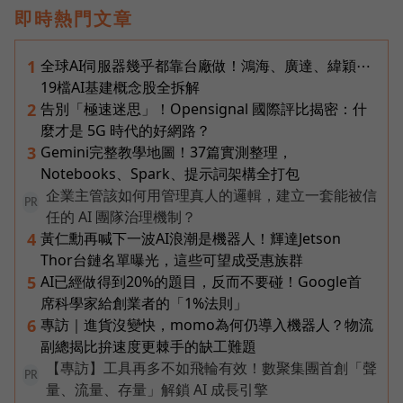
即時熱門文章
全球AI伺服器幾乎都靠台廠做！鴻海、廣達、緯穎⋯
1
19檔AI基建概念股全拆解
告別「極速迷思」！Opensignal 國際評比揭密：什
2
麼才是 5G 時代的好網路？
Gemini完整教學地圖！37篇實測整理，
3
Notebooks、Spark、提示詞架構全打包
企業主管該如何用管理真人的邏輯，建立一套能被信
PR
任的 AI 團隊治理機制？
黃仁勳再喊下一波AI浪潮是機器人！輝達Jetson
4
Thor台鏈名單曝光，這些可望成受惠族群
AI已經做得到20%的題目，反而不要碰！Google首
5
席科學家給創業者的「1%法則」
專訪｜進貨沒變快，momo為何仍導入機器人？物流
6
副總揭比拚速度更棘手的缺工難題
【專訪】工具再多不如飛輪有效！數聚集團首創「聲
PR
量、流量、存量」解鎖 AI 成長引擎