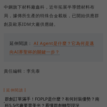
中鋼旗下材料廠鑫科，近年拓展半導體材料布
局，據傳所生產的特殊合金載板，已開始供應群
創及歐系IDM大廠供應鏈。
延伸閱讀：
AI Agent是什麼？它為何是邁
向AI界聖杯的關鍵一步？
責任編輯：李先泰
延伸閱讀
群創訂單滿手！FOPLP是什麼？有何封裝優勢？南
●
科5.5代廠要賣美光？看懂群創轉型現況