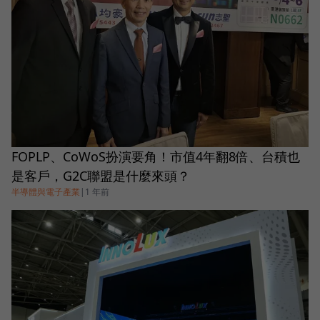
FOPLP、CoWoS扮演要角！市值4年翻8倍、台積也
是客戶，G2C聯盟是什麼來頭？
半導體與電子產業
|
1 年前