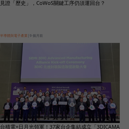
見證「歷史」，CoWoS關鍵工序仍須運回台？
半導體與電子產業
|
9 個月前
台積電+日月光領軍！37家台企集結成立「3DICAMA