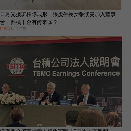
日月光接班梯隊成形！張虔生長女張淡堯加入董事
會，斜槓千金有何來頭？
時事焦點
|
1 年前
沒有要合資英特爾！魏哲家曝「2奈米以下製程」