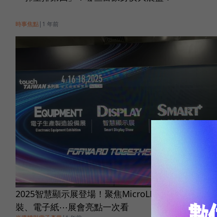
時事焦點
|
1 年前
2025智慧顯示展登場！聚焦MicroLED、面板級封
裝、電子紙⋯展會亮點一次看