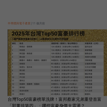
半導體與電子產業
|
11 個月前
台灣Top50富豪榜單洗牌！富邦蔡家兄弟重登首富
「郭董排第四」：哪些富豪身價大震盪？