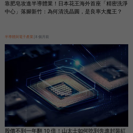
靠肥皂攻進半導體業！日本花王海外首座「精密洗淨
中心」落腳新竹：為何清洗晶圓，是良率大魔王？
半導體與電子產業
|
8 個月前
股價不到一年翻 10 倍！山太士如何吃到先進封裝紅