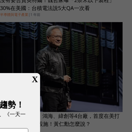
30%在美國：台積電法說5大QA一次看
半導體與電子產業
|
1 年前
X
展趨勢！
、《一天一
輝達攜手台積電、鴻海、緯創等4台廠，首度在美打
造16兆元AI基礎設施！黃仁勳怎麼說？