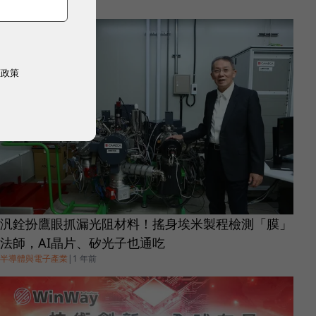
半導體與電子產業
|
1 年前
權政策
汎銓扮鷹眼抓漏光阻材料！搖身埃米製程檢測「膜」
法師，AI晶片、矽光子也通吃
半導體與電子產業
|
1 年前