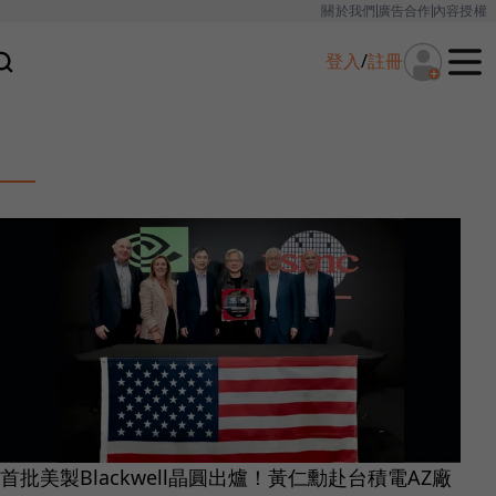
關於我們
廣告合作
內容授權
登入
/
註冊
首批美製Blackwell晶圓出爐！黃仁勳赴台積電AZ廠