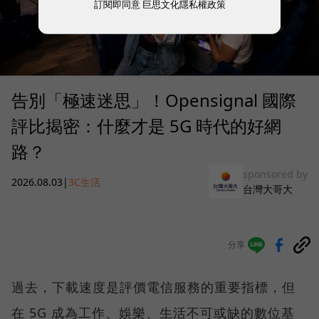
訂閱即同意
巨思文化隱私權政策
告別「極速迷思」！Opensignal 國際
評比揭密：什麼才是 5G 時代的好網
路？
sponsored by
2026.08.03
|
3C生活
台灣大哥大
分享
過去，下載速度是評價電信服務的重要指標，但
在 5G 成為工作、娛樂、生活不可或缺的數位基