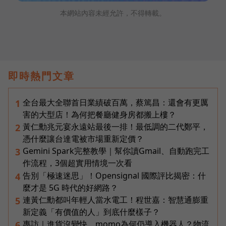
本網站內容未經允許，不得轉載。
即時熱門文章
全台最大全聯首日業績破百萬，蔡篤昌：還會有更厲
1
害的大型店！為何把餐廳健身房都搬上樓？
黃仁勳兆元宴永遠站最後一排！最低調的二代鄭平，
2
憑什麼讓台達電被市場重新定價？
Gemini Spark完整教學｜幫你讀Gmail、自動跑完工
3
作流程，3個超實用情境一次看
告別「極速迷思」！Opensignal 國際評比揭密：什
4
麼才是 5G 時代的好網路？
連黃仁勳都叫年輕人當水電工！程世嘉：智慧通膨重
5
新定義「有價值的人」到底什麼樣子？
專訪｜進貨沒變快，momo為何仍導入機器人？物流
6