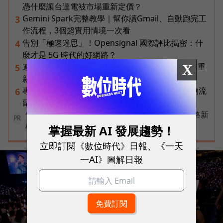
憑什麼讓台達電被市場重新定價？
Gemini Spark完整教學｜幫你讀Gmail、自動跑完工
3
作流程，3個超實用情境一次看
告別「極速迷思」！Opensignal 國際評比揭密：什
4
麼才是 5G 時代的好網路？
連黃仁勳都叫年輕人當水電工！程世嘉：智慧通膨重
X
5
新定義「有價值的人」到底什麼樣子？
專訪｜進貨沒變快，momo為何仍導入機器人？物流
6
副總揭比拚速度更棘手的缺工難題
告別極速迷思！台灣大哥大奪國際雙冠揭密好網路新
PR
標準
掌握最新 AI 發展趨勢！
立即訂閱《數位時代》日報、《一天
一AI》圖解日報