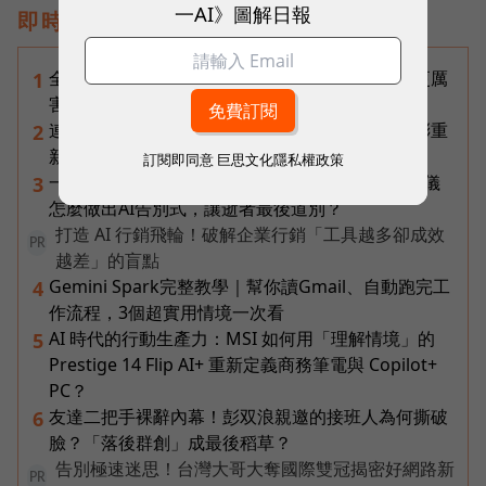
一AI》圖解日報
即時熱門文章
全台最大全聯首日業績破百萬，蔡篤昌：還會有更厲
1
害的大型店！為何把餐廳健身房都搬上樓？
連黃仁勳都叫年輕人當水電工！程世嘉：智慧通膨重
2
新定義「有價值的人」到底什麼樣子？
訂閱即同意
巨思文化隱私權政策
一張遺照「開口」說話，中間有8道關卡！翊嘉禮儀
3
怎麼做出AI告別式，讓逝者最後道別？
打造 AI 行銷飛輪！破解企業行銷「工具越多卻成效
PR
越差」的盲點
Gemini Spark完整教學｜幫你讀Gmail、自動跑完工
4
作流程，3個超實用情境一次看
AI 時代的行動生產力：MSI 如何用「理解情境」的
5
Prestige 14 Flip AI+ 重新定義商務筆電與 Copilot+
PC？
友達二把手裸辭內幕！彭双浪親邀的接班人為何撕破
6
臉？「落後群創」成最後稻草？
告別極速迷思！台灣大哥大奪國際雙冠揭密好網路新
PR