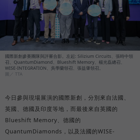
國際新創參賽團隊與評審合影。左起: Silizium Circuits、張時中領
召、QuantumDiamond、Blueshift Memory、楊光磊總召、
WISE-INTEGRATION、吳學蘭領召、張益肇領召。
圖／ TTA
今日參與現場展演的國際新創，分別來自法國、
英國、德國及印度等地，而最後來自英國的
Blueshift Memory、德國的
QuantumDiamonds，以及法國的WISE-