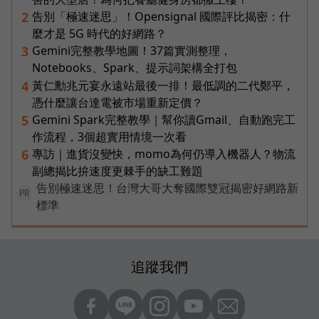
告別「極速迷思」！Opensignal 國際評比揭密：什
2
麼才是 5G 時代的好網路？
Gemini完整教學地圖！37篇實測整理，
3
Notebooks、Spark、提示詞架構全打包
黃仁勳兆元宴永遠站最後一排！最低調的二代鄭平，
4
憑什麼讓台達電被市場重新定價？
Gemini Spark完整教學｜幫你讀Gmail、自動跑完工
5
作流程，3個超實用情境一次看
專訪｜進貨沒變快，momo為何仍導入機器人？物流
6
副總揭比拚速度更棘手的缺工難題
告別極速迷思！台灣大哥大奪國際雙冠揭密好網路新
PR
標準
追蹤我們