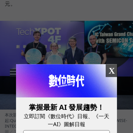
元。
X
掌握最新 AI 發展趨勢！
立即訂閱《數位時代》日報、《一天
本次競賽共3組國際新創取得晉級下一階段複審的資格。左
起:QuantumDiamond、Blueshift Memory、楊光磊總召、WISE-
一AI》圖解日報
INTEGRATION
圖／ TTA