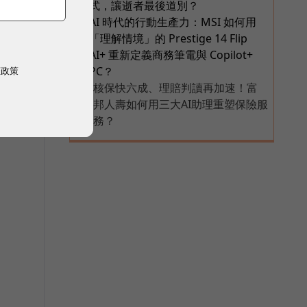
式，讓逝者最後道別？
AI 時代的行動生產力：MSI 如何用
6
「理解情境」的 Prestige 14 Flip
AI+ 重新定義商務筆電與 Copilot+
PC？
權政策
核保快六成、理賠判讀再加速！富
，
PR
邦人壽如何用三大AI助理重塑保險服
務？