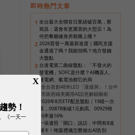
即時熱門文章
全台最大全聯首日業績破百萬，蔡
1
篤昌：還會有更厲害的大型店！為
何把餐廳健身房都搬上樓？
2026普發一萬最新進度｜國民支援
2
金通過了嗎？我能領嗎？地方發錢
大盤點
台達電第二曲線盤點：「不發火的
3
發電機」SOFC是什麼？AI機器人、
X
微電網、氫電池都它的局
全台首創48米LED「漫遊洞」！台中
PR
市政府綠美圖用AI語意解鎖藝術
2026年8月ETF配息盤點｜19檔一次
4
展趨勢！
看，00878衝破1元創高、00929殖
利率逾16%
、《一天一
一張遺照「開口」說話，中間有8道
5
關卡！翊嘉禮儀怎麼做出AI告別