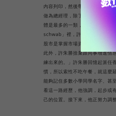
內容列印，然後帶著資料吃早餐
做為總經理，除了日常管理，更
體是最多的一類，至於首頁，他設在嘉信
schwab」裡，許朱勝設定了
股市是掌握市場資訊的最佳管道
此外，許朱勝捨棄跟同事增進情
練出來的。」許朱勝回憶起派任
慣，所以索性不吃午餐，就這麼
能夠記住多數小學同學名字、甚
看這一路經歷，他強調，起步或
己的位置。接下來，他正努力調整