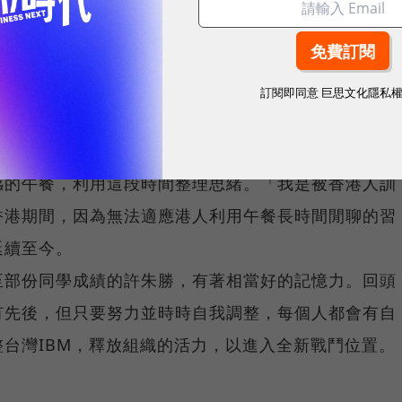
，為一天工作揭開序幕。
要廣泛收集市場資訊。許朱勝最常瀏覽的網站，新聞媒
理財網站(Charles schwab)，在「My
訂閱即同意
巨思文化隱私
包含惠普、思科、戴爾、微軟等數十家廠商。許朱勝表示
。
感的午餐，利用這段時間整理思緒。「我是被香港人訓
香港期間，因為無法適應港人利用午餐長時間閒聊的習
延續至今。
至部份同學成績的許朱勝，有著相當好的記憶力。回頭
有先後，但只要努力並時時自我調整，每個人都會有自
台灣IBM，釋放組織的活力，以進入全新戰鬥位置。