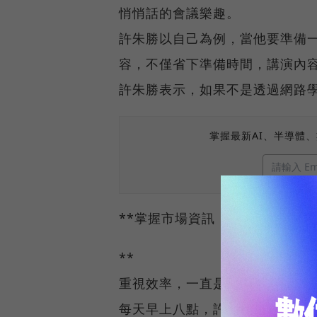
悄悄話的會議樂趣。
許朱勝以自己為例，當他要準備
容，不僅省下準備時間，講演內
許朱勝表示，如果不是透過網路
掌握最新AI、半導體
**掌握市場資訊
**
重視效率，一直是許朱勝做事的
每天早上八點，許朱勝準時抵達公