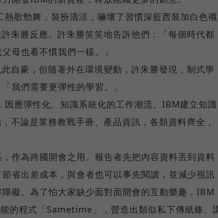
輕員工熱歌勁舞，裝扮清涼，嚇壞了習慣深藍西裝加白色襯
跟許朱勝反應。許朱勝笑笑地告訴他們：「每個時代都
或父母也看不慣我們一樣。」
以此自豪，但隨著外在環境變動，許朱勝發現，制式學
，「我們需要更彈性的學習。」
路，因應彈性化、知識系統化的工作潮流。IBM建立知識
網站，不論是業務教戰手冊、產品資訊，各類資料齊全，
區，作為跨國開會之用。報告者先把內容資料丟到資料
了節省出差成本，與會者也可以事先閱讀，並減少視訊
障礙。為了怕大家缺少面對面開會的互動樂趣，IBM
能的程式「Sametime」，營造出類似私下傳紙條、