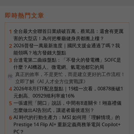
即時熱門文章
全台最大全聯首日業績破百萬，蔡篤昌：還會有更厲
1
害的大型店！為何把餐廳健身房都搬上樓？
2026普發一萬最新進度｜國民支援金通過了嗎？我
2
能領嗎？地方發錢大盤點
台達電第二曲線盤點：「不發火的發電機」SOFC是
3
什麼？AI機器人、微電網、氫電池都它的局
真正的效率，不是更忙，而是建立更好的工作流程！
PR
立即了解《AI 人才全方位實戰課》
2026年8月ETF配息盤點｜19檔一次看，00878衝破1
4
元創高、00929殖利率逾16%
一張遺照「開口」說話，中間有8道關卡！翊嘉禮儀
5
怎麼做出AI告別式，讓逝者最後道別？
AI 時代的行動生產力：MSI 如何用「理解情境」的
6
Prestige 14 Flip AI+ 重新定義商務筆電與 Copilot+
PC？