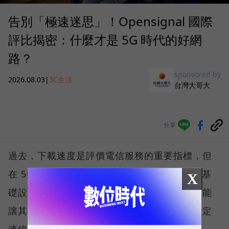
告別「極速迷思」！Opensignal 國際
評比揭密：什麼才是 5G 時代的好網
路？
sponsored by
2026.08.03
|
3C生活
台灣大哥大
分享
過去，下載速度是評價電信服務的重要指標，但
在 5G 成為工作、娛樂、生活不可或缺的數位基
X
礎設施後，消費者發現，再快的網速，如果不能
讓其在人潮聚集、高速移動或室內空間維持穩定
連線，即無法轉換成好的使用體驗，也因如此，