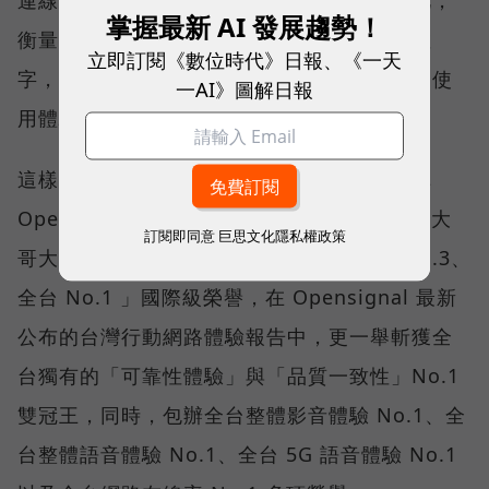
掌握最新 AI 發展趨勢！
衡量「好網路」的標準，也逐漸從追求測速數
立即訂閱《數位時代》日報、《一天
字，轉向任何時間、任何地點都能穩定連線的使
一AI》圖解日報
用體驗。
這樣的轉變，也反映在國際權威網路分析機構
Opensignal 公布的評比結果。今年初，台灣大
訂閱即同意
巨思文化隱私權政策
哥大不僅率先奪下「 4G／5G 在線率全球 No.3、
全台 No.1 」國際級榮譽，在 Opensignal 最新
公布的台灣行動網路體驗報告中，更一舉斬獲全
台獨有的「可靠性體驗」與「品質一致性」No.1
雙冠王，同時，包辦全台整體影音體驗 No.1、全
台整體語音體驗 No.1、全台 5G 語音體驗 No.1