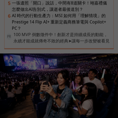
一張遺照「開口」說話，中間有8道關卡！翊嘉禮儀
5
怎麼做出AI告別式，讓逝者最後道別？
AI 時代的行動生產力：MSI 如何用「理解情境」的
6
Prestige 14 Flip AI+ 重新定義商務筆電與 Copilot+
PC？
100 MVP 倒數徵件中！創新才是持續成長的動能，
PR
永續才能成就傳奇不敗的經典➤讓每一步改變被看見