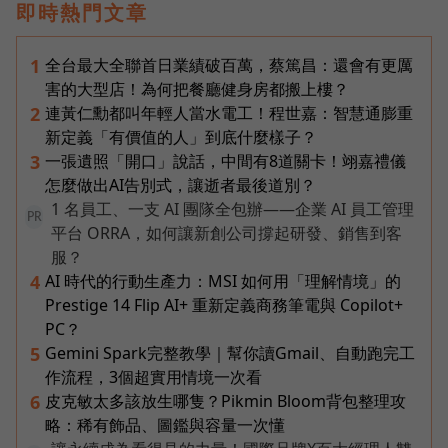
即時熱門文章
全台最大全聯首日業績破百萬，蔡篤昌：還會有更厲
1
害的大型店！為何把餐廳健身房都搬上樓？
連黃仁勳都叫年輕人當水電工！程世嘉：智慧通膨重
2
新定義「有價值的人」到底什麼樣子？
一張遺照「開口」說話，中間有8道關卡！翊嘉禮儀
3
怎麼做出AI告別式，讓逝者最後道別？
1 名員工、一支 AI 團隊全包辦——企業 AI 員工管理
PR
平台 ORRA，如何讓新創公司撐起研發、銷售到客
服？
AI 時代的行動生產力：MSI 如何用「理解情境」的
4
Prestige 14 Flip AI+ 重新定義商務筆電與 Copilot+
PC？
Gemini Spark完整教學｜幫你讀Gmail、自動跑完工
5
作流程，3個超實用情境一次看
皮克敏太多該放生哪隻？Pikmin Bloom背包整理攻
6
略：稀有飾品、圖鑑與容量一次懂