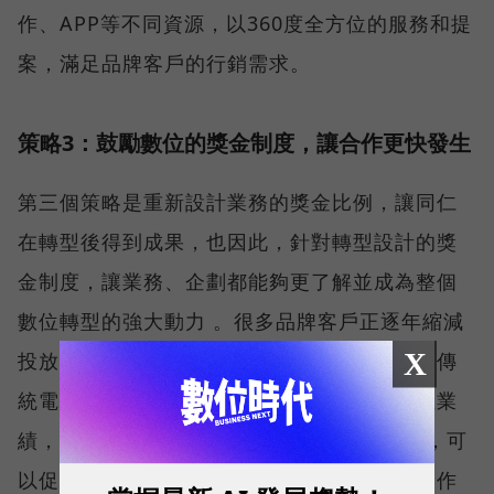
作、APP等不同資源，以360度全方位的服務和提
案，滿足品牌客戶的行銷需求。
策略3：鼓勵數位的獎金制度，讓合作更快發生
第三個策略是重新設計業務的獎金比例，讓同仁
在轉型後得到成果，也因此，針對轉型設計的獎
金制度，讓業務、企劃都能夠更了解並成為整個
數位轉型的強大動力 。很多品牌客戶正逐年縮減
X
投放在電視廣告的預算，並加大數位的投資，傳
統電視業務面對市場的壓力，勢必得增加數位業
績，而TVBS針對轉型設計的鼓勵式獎金制度，可
以促使電視與數位業務合作，當雙方感受到合作