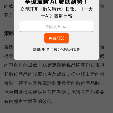
掌握最新 AI 發展趨勢！
的效益後，自然就會產生更好的循環，也更符合
立即訂閱《數位時代》日報、《一天
客戶在行銷投廣上的需求及目標。
一AI》圖解日報
策略4：數據決策文化，以數據找到新機會
第四個策略是營造數據決策文化，用數據找到新
訂閱即同意
巨思文化隱私權政策
機會。像是從數據檢視品牌客戶投放數位廣告或
內容合作的成效，或是定期檢視品牌客戶在電視
和數位產品的投資比例及成效，從中找出新的機
會點，甚至在業務部計劃開發新的數位產品時，
也會用數據來解決跨部門爭議，也讓公司的產品
有內部良性競爭的效益。