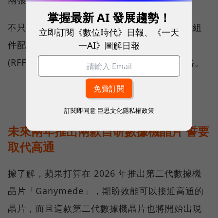
掌握最新 AI 發展趨勢！
不只如此，該款數據機晶片將與蘋果另一個新組
立即訂閱《數位時代》日報、《一天
一AI》圖解日報
件配合使用：一個名為「Carpo」射頻前端
(RFFE) 系統，該系統能幫助設備連接行動網路。
訂閱即同意
巨思文化隱私權政策
未來兩年推出兩款自研數據機晶片 誓要
取代高通
據了解，蘋果打算在 2026 年推出第二代數據機
晶片「Ganymede」，期盼效能可以接近高通的
晶片，而且這款第二代數據機晶片也將開始出現