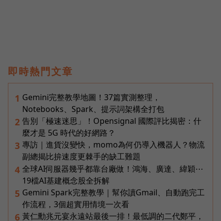
即時熱門文章
Gemini完整教學地圖！37篇實測整理，
1
Notebooks、Spark、提示詞架構全打包
告別「極速迷思」！Opensignal 國際評比揭密：什
2
麼才是 5G 時代的好網路？
專訪｜進貨沒變快，momo為何仍導入機器人？物流
3
副總揭比拚速度更棘手的缺工難題
全球AI伺服器幾乎都靠台廠做！鴻海、廣達、緯穎⋯
4
19檔AI基建概念股全拆解
Gemini Spark完整教學｜幫你讀Gmail、自動跑完工
5
作流程，3個超實用情境一次看
黃仁勳兆元宴永遠站最後一排！最低調的二代鄭平，
6