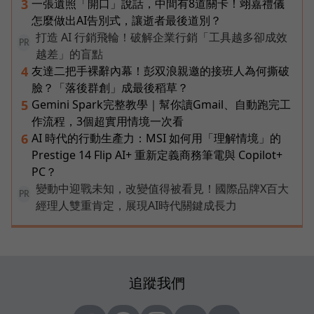
一張遺照「開口」說話，中間有8道關卡！翊嘉禮儀
3
怎麼做出AI告別式，讓逝者最後道別？
打造 AI 行銷飛輪！破解企業行銷「工具越多卻成效
PR
越差」的盲點
友達二把手裸辭內幕！彭双浪親邀的接班人為何撕破
4
臉？「落後群創」成最後稻草？
Gemini Spark完整教學｜幫你讀Gmail、自動跑完工
5
作流程，3個超實用情境一次看
AI 時代的行動生產力：MSI 如何用「理解情境」的
6
Prestige 14 Flip AI+ 重新定義商務筆電與 Copilot+
PC？
變動中迎戰未知，改變值得被看見！國際品牌X百大
PR
經理人雙重肯定，展現AI時代關鍵成長力
追蹤我們