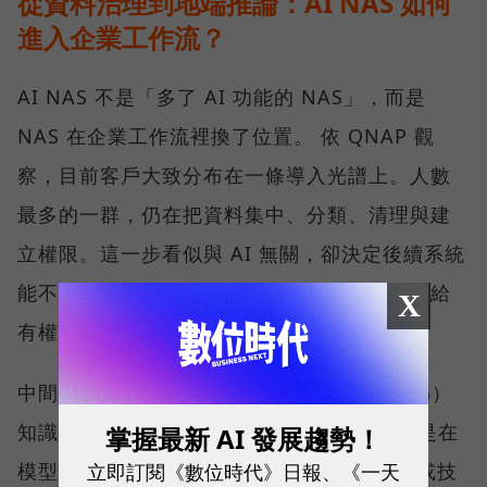
從資料治理到地端推論：AI NAS 如何
進入企業工作流？
AI NAS 不是「多了 AI 功能的 NAS」，而是
NAS 在企業工作流裡換了位置。 依 QNAP 觀
察，目前客戶大致分布在一條導入光譜上。人數
最多的一群，仍在把資料集中、分類、清理與建
立權限。這一步看似與 AI 無關，卻決定後續系統
能不能找到正確資料、辨識版本，並把答案交給
X
有權限的人。
中間一群開始建置私有的檢索增強生成（RAG）
知識庫。RAG 並不是重新訓練一個模型，而是在
掌握最新 AI 發展趨勢！
立即訂閱《數位時代》日報、《一天
模型回答前，先從企業的 SOP、合約、法規或技