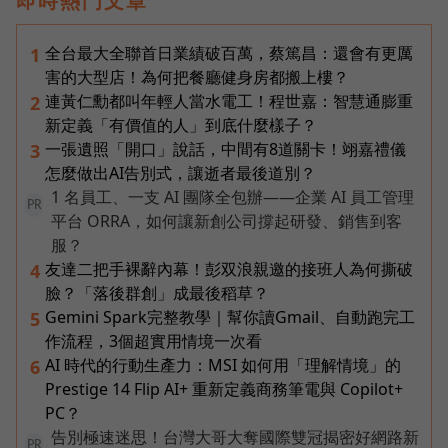
即時熱門文章
全台最大全聯首日業績破百萬，蔡篤昌：還會有更厲
1
害的大型店！為何把餐廳健身房都搬上樓？
連黃仁勳都叫年輕人當水電工！程世嘉：智慧通膨重
2
新定義「有價值的人」到底什麼樣子？
一張遺照「開口」說話，中間有8道關卡！翊嘉禮儀
3
怎麼做出AI告別式，讓逝者最後道別？
1 名員工、一支 AI 團隊全包辦——企業 AI 員工管理
PR
平台 ORRA，如何讓新創公司撐起研發、銷售到客
服？
友達二把手裸辭內幕！彭双浪親邀的接班人為何撕破
4
臉？「落後群創」成最後稻草？
Gemini Spark完整教學｜幫你讀Gmail、自動跑完工
5
作流程，3個超實用情境一次看
AI 時代的行動生產力：MSI 如何用「理解情境」的
6
Prestige 14 Flip AI+ 重新定義商務筆電與 Copilot+
PC？
告別極速迷思！台灣大哥大奪國際雙冠揭密好網路新
PR