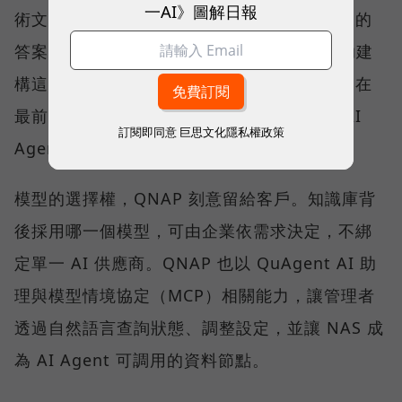
一AI》圖解日報
術文件中取回相關內容，再產生附有來源依據的
答案。QNAP 以 Qsirch 的語意搜尋能力協助建
構這類應用，協助企業建立私有知識庫；而走在
最前面的少數企業，則已經嘗試地端推論與 AI
訂閱即同意
巨思文化隱私權政策
Agent。
模型的選擇權，QNAP 刻意留給客戶。知識庫背
後採用哪一個模型，可由企業依需求決定，不綁
定單一 AI 供應商。QNAP 也以 QuAgent AI 助
理與模型情境協定（MCP）相關能力，讓管理者
透過自然語言查詢狀態、調整設定，並讓 NAS 成
為 AI Agent 可調用的資料節點。