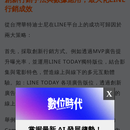
行銷成效
從台灣華特迪士尼在LINE平台上的成功可歸因於
兩大策略：
首先，採取創新行銷方式。例如透過MVP廣告提
升曝光率，並運用LINE TODAY獨特版位，結合影
集與電影特色，營造線上與線下的多元互動體
驗。如：LINE TODAY 各項廣告版位，透過創新
X
廣告形式來結合影集和電影特色，創造出豐富的
線上與線下互動體驗，及獨特的曝光效果。
舉例來說，透過MVP廣告可以最大化行銷活動
掌握最新 AI 發展趨勢！
Campaign的曝光率和觸及率，達到在短時間內