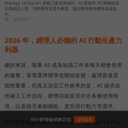
Prestige 14 Flip AI+ 搭載三麥克風陣列、AI 降噪與 3D 降噪鏡頭，
完美鎖定人聲、消除雜音並提升畫質，讓你隨時隨地優雅遠端協
作。
圖／ 數位時代
2026 年，經理人必備的 AI 行動生產力
利器
總的來說，隨著 AI 成為知識工作者每天都會使用
的服務，筆電選擇標準也開始改變：處理器速度
固然重要，但真正決定工作效率的是，AI 能否自
然融入工作流程、硬體功能是否符合各種使用情
境，以及能否兼顧續航、資安與行動力等需求。
AI行銷飛輪破解盲點
立即搶看
MSI的全新翻轉觸控商務筆電 –Prestige 14 Flip