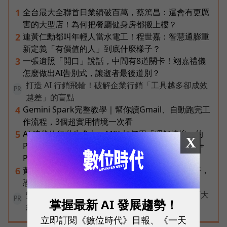
全台最大全聯首日業績破百萬，蔡篤昌：還會有更厲
1
害的大型店！為何把餐廳健身房都搬上樓？
連黃仁勳都叫年輕人當水電工！程世嘉：智慧通膨重
2
新定義「有價值的人」到底什麼樣子？
一張遺照「開口」說話，中間有8道關卡！翊嘉禮儀
3
怎麼做出AI告別式，讓逝者最後道別？
打造 AI 行銷飛輪！破解企業行銷「工具越多卻成效
PR
越差」的盲點
Gemini Spark完整教學｜幫你讀Gmail、自動跑完工
4
作流程，3個超實用情境一次看
AI 時代的行動生產力：MSI 如何用「理解情境」的
5
X
Prestige 14 Flip AI+ 重新定義商務筆電與 Copilot+
PC？
黃仁勳兆元宴永遠站最後一排！最低調的二代鄭平，
6
憑什麼讓台達電被市場重新定價？
變動中迎戰未知，改變值得被看見！國際品牌X百大
PR
掌握最新 AI 發展趨勢！
經理人雙重肯定，展現AI時代關鍵成長力
立即訂閱《數位時代》日報、《一天