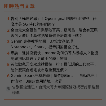
即時熱門文章
告別「極速迷思」！Opensignal 國際評比揭密：什
1
麼才是 5G 時代的好網路？
全台最大全聯首日業績破百萬，蔡篤昌：還會有更厲
2
害的大型店！為何把餐廳健身房都搬上樓？
Gemini完整教學地圖！37篇實測整理，
3
Notebooks、Spark、提示詞架構全打包
專訪｜進貨沒變快，momo為何仍導入機器人？物流
4
副總揭比拚速度更棘手的缺工難題
黃仁勳兆元宴永遠站最後一排！最低調的二代鄭平，
5
憑什麼讓台達電被市場重新定價？
Gemini Spark完整教學｜幫你讀Gmail、自動跑完工
6
作流程，3個超實用情境一次看
告別極速迷思！台灣大哥大奪國際雙冠揭密好網路新
PR
標準