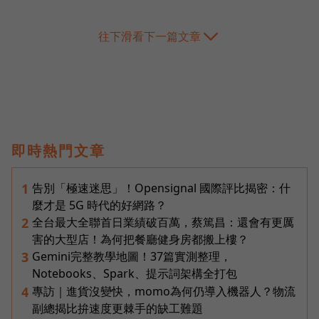
往下滑看下一篇文章
即時熱門文章
告別「極速迷思」！Opensignal 國際評比揭密：什
1
麼才是 5G 時代的好網路？
全台最大全聯首日業績破百萬，蔡篤昌：還會有更厲
2
害的大型店！為何把餐廳健身房都搬上樓？
Gemini完整教學地圖！37篇實測整理，
3
Notebooks、Spark、提示詞架構全打包
專訪｜進貨沒變快，momo為何仍導入機器人？物流
4
副總揭比拚速度更棘手的缺工難題