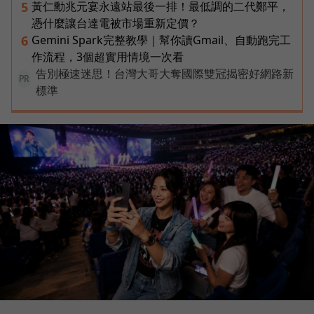
黃仁勳兆元宴永遠站最後一排！最低調的二代鄭平，
5
憑什麼讓台達電被市場重新定價？
Gemini Spark完整教學｜幫你讀Gmail、自動跑完工
6
作流程，3個超實用情境一次看
告別極速迷思！台灣大哥大奪國際雙冠揭密好網路新
PR
標準