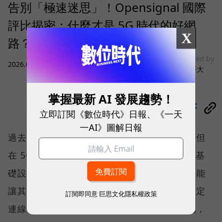
告別「極速迷思」！Opensignal 國際
評比揭密：什麼才是 5G 時代的好網
X
路？
sponsored by
2026.08.03
|
3C生活
台灣大哥大
掌握最新 AI 發展趨勢！
分享
立即訂閱《數位時代》日報、《一天
一AI》圖解日報
過去，下載速度是評價電信服務的重要指標，但
在 5G 成為工作、娛樂、生活不可或缺的數位基
礎設施後，消費者發現，再快的網速，如果不能
讓其在人潮聚集、高速移動或室內空間維持穩定
訂閱即同意
巨思文化隱私權政策
連線，即無法轉換成好的使用體驗，也因如此，