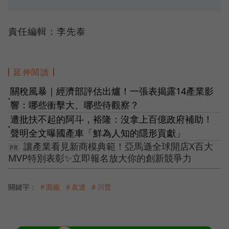
責任編輯：李先泰
延伸閱讀
關稅風暴｜經濟部評估出爐！一張表揭露14產業影
●
響：哪些衝擊大、哪些待觀察？
遭批扶不起的阿斗，裕隆：沒拿上百億政府補助！
●
聲明全文曝國產車「鮮為人知的隱形貢獻」
讓產業看見新商模典範！亞馬遜全球開店X百大
MVP特別表彰✨立即報名放大你的創新競爭力
關鍵字：
＃面板
＃友達
＃川普