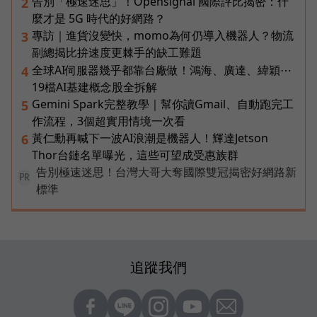
告別「極速迷思」！Opensignal 國際評比揭密：什
2
麼才是 5G 時代的好網路？
專訪｜進貨沒變快，momo為何仍導入機器人？物流
3
副總揭比拚速度更棘手的缺工難題
全球AI伺服器幾乎都靠台廠做！鴻海、廣達、緯穎⋯
4
19檔AI基建概念股全拆解
Gemini Spark完整教學｜幫你讀Gmail、自動跑完工
5
作流程，3個超實用情境一次看
黃仁勳再喊下一波AI浪潮是機器人！輝達Jetson
6
Thor台鏈名單曝光，這些可望成受惠族群
告別極速迷思！台灣大哥大奪國際雙冠揭密好網路新
PR
標準
追蹤我們