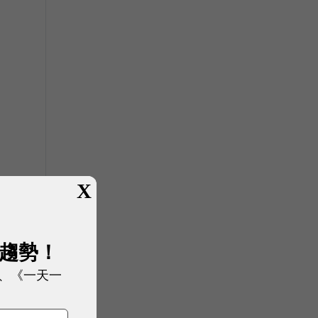
X
展趨勢！
、《一天一