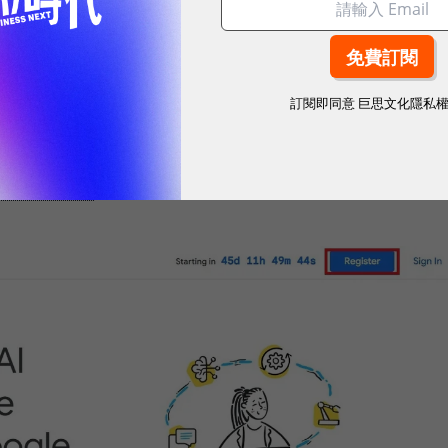
）
Prototype to Production）
訂閱即同意
巨思文化隱私
 5 天密集課如何註冊？步驟一次看
nts 密集課程
」首頁，點擊「註冊（Register）」。