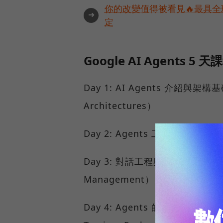
你的改變值得被看見🔥最具全
➜
定
Google AI Agents 5
Day 1: AI Agents 介紹與架構基礎（
Architectures）
Day 2: Agents 工具使用與互通性（A
Day 3: 對話工程與記憶體管理（Conte
Management）
Day 4: Agents 的品質監控、日誌與評