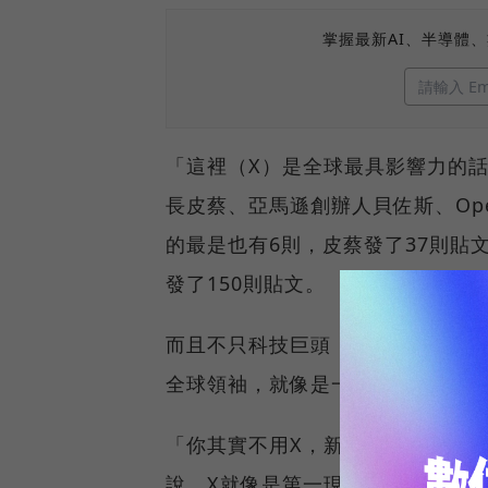
掌握最新AI、半導體
「這裡（X）是全球最具影響力的話
長皮蔡、亞馬遜創辦人貝佐斯、Op
的最是也有6則，皮蔡發了37則貼
發了150則貼文。
而且不只科技巨頭，許多國家的領
全球領袖，就像是一塊大磁鐵，不
「你其實不用X，新聞媒體也都會
說，X就像是第一現場，擁有「即時