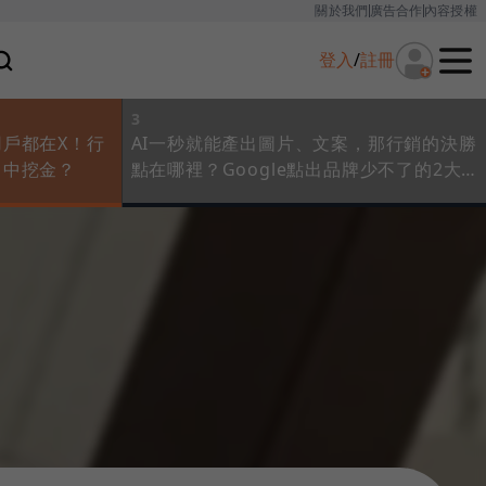
關於我們
廣告合作
內容授權
登入
/
註冊
3
戶都在X！行
AI一秒就能產出圖片、文案，那行銷的決勝
」中挖金？
點在哪裡？Google點出品牌少不了的2大
基本功