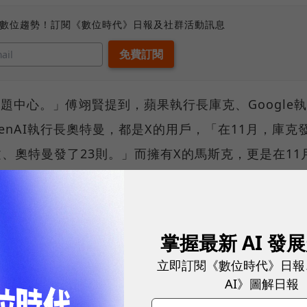
、數位趨勢！訂閱《數位時代》日報及社群活動訊息
題中心。」傅翊賢提到，蘋果執行長庫克、Google
enAI執行長奧特曼，都是X的用戶，「在11月，庫克
文、奧特曼發了23則。」而擁有X的馬斯克，更是在11
導人也都利用X作為向國際發聲的管道。這些科技巨頭
掌握最新 AI 發
斷吸引其他的意見領袖加入。
立即訂閱《數位時代》日報
報導這些人的貼文，那為什麼還這麽多人使用X？」傅
AI》圖解日報
」、「原汁原味」的特性，「舉例來說，Google在