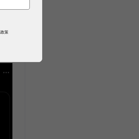
權政策
。