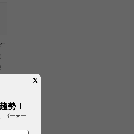
執行
發
月
X
、
展趨勢！
、《一天一
翊賢
發布