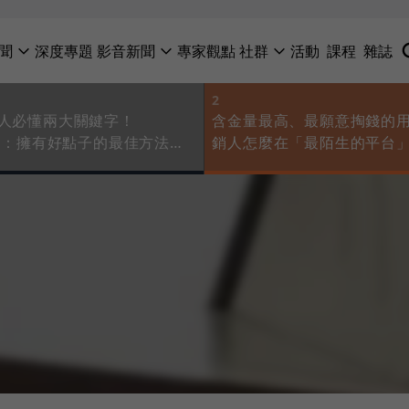
聞
深度專題
影音新聞
專家觀點
社群
活動
課程
雜誌
2
銷人必懂兩大關鍵字！
含金量最高、最願意掏錢的用
教父：擁有好點子的最佳方法，
銷人怎麼在「最陌生的平台
點子