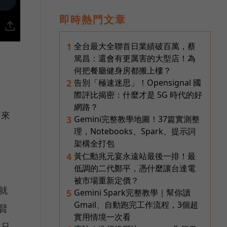
即時熱門文章
全台最大全聯首日業績破百萬，蔡
1
篤昌：還會有更厲害的大型店！為
何把餐廳健身房都搬上樓？
告別「極速迷思」！Opensignal 國
2
際評比揭密：什麼才是 5G 時代的好
網路？
人來
Gemini完整教學地圖！37篇實測整
3
理，Notebooks、Spark、提示詞
架構全打包
黃仁勳兆元宴永遠站最後一排！最
4
低調的二代鄭平，憑什麼讓台達電
被市場重新定價？
就
Gemini Spark完整教學｜幫你讀
5
Gmail、自動跑完工作流程，3個超
賢
實用情境一次看
不只