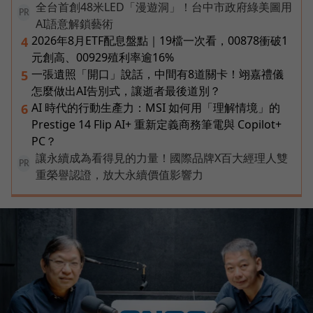
全台首創48米LED「漫遊洞」！台中市政府綠美圖用
PR
AI語意解鎖藝術
2026年8月ETF配息盤點｜19檔一次看，00878衝破1
4
元創高、00929殖利率逾16%
一張遺照「開口」說話，中間有8道關卡！翊嘉禮儀
5
怎麼做出AI告別式，讓逝者最後道別？
AI 時代的行動生產力：MSI 如何用「理解情境」的
6
Prestige 14 Flip AI+ 重新定義商務筆電與 Copilot+
PC？
讓永續成為看得見的力量！國際品牌X百大經理人雙
PR
重榮譽認證，放大永續價值影響力