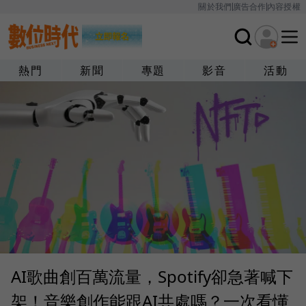
關於我們
廣告合作
內容授權
熱門
新聞
專題
影音
活動
AI歌曲創百萬流量，Spotify卻急著喊下
架！音樂創作能跟AI共處嗎？一次看懂