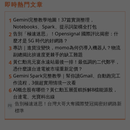
即時熱門文章
Gemini完整教學地圖！37篇實測整理，
1
Notebooks、Spark、提示詞架構全打包
告別「極速迷思」！Opensignal 國際評比揭密：什
2
麼才是 5G 時代的好網路？
專訪｜進貨沒變快，momo為何仍導入機器人？物流
3
副總揭比拚速度更棘手的缺工難題
黃仁勳兆元宴永遠站最後一排！最低調的二代鄭平，
4
憑什麼讓台達電被市場重新定價？
Gemini Spark完整教學｜幫你讀Gmail、自動跑完工
5
作流程，3個超實用情境一次看
AI概念股有哪些？黃仁勳五層蛋糕拆解8檔能源股，
6
台達電、光寶科出線
告別極速迷思！台灣大哥大奪國際雙冠揭密好網路新
PR
標準