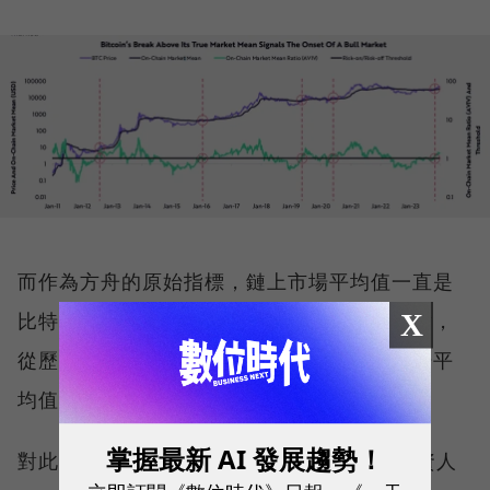
而作為方舟的原始指標，鏈上市場平均值一直是
X
比特幣風險規避和資金進場之間的可靠分界點，
從歷史上看，每當比特幣的價格高於鏈上市場平
均值時，通常表明牛市的早期階段已經開始。
掌握最新 AI 發展趨勢！
對此，方舟也列舉 2024 年的 4 大利好供投資人