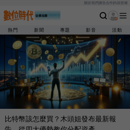
關於我們
廣告合作
內容授權
熱門
新聞
專題
影音
活動
比特幣該怎麼買？木頭姐發布最新報
告，從四大優勢教你分配資產