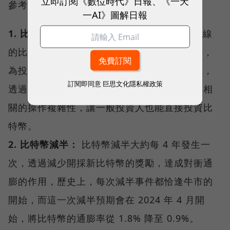
立即訂閱《數位時代》日報、《一天
參考：
一AI》圖解日報
1. 比特幣現貨 ETF 推出：
2024年1月11日上線
的比特幣現貨 ETF，為比特幣奠定了基礎成長，
為投資人提供更多直接、受監管和流動的方式，
訂閱即同意
巨思文化隱私權政策
透過在主要證券交易所交易，減少學習曲線與相
關的操作複雜性，讓一般投資人也能直接投資比
特幣。
2. 比特幣減半：
比特幣減半大約每 4 年發生一
次，透過減少開採新比特幣的獎勵，達成對衝通
膨的作用，歷史上，每次減半事件都恰逢牛市的
開始，而這一次減半預期會在 2024 年 4 月開
始，將比特幣的通膨率從 1.8% 降至 0.9%。