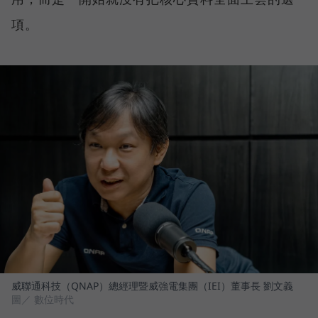
項。
威聯通科技（QNAP）總經理暨威強電集團（IEI）董事長 劉文義
圖／ 數位時代