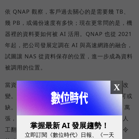
依 QNAP 觀察，客戶過去關心的是需要幾 TB、
幾 PB，或備份速度有多快；現在更常問的是，機
器裡的資料要如何被 AI 活用。QNAP 也從 2021
年起，把公司發展定調在 AI 與高速網路的融合，
試圖讓 NAS 從資料保存的位置，進一步成為資料
被調用的位置。
當資料量持續擴大，搜尋與管理方式也會跟著改
X
變。「在 NAS 裡放入 AI Agent 會越來越不可或
缺。」劉文義舉例，當照片累積到 10 萬、20 萬
張，要找出其中幾張特定畫面，已不可能只靠人
掌握最新 AI 發展趨勢！
工翻找。此時，能理解內容、接受自然語言指令
立即訂閱《數位時代》日報、《一天