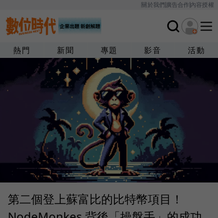
關於我們
廣告合作
內容授權
熱門
新聞
專題
影音
活動
第二個登上蘇富比的比特幣項目！
NodeMonkes 背後「操盤手」的成功