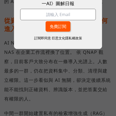
的 AI 工具，會從加分功能逐漸變成必要條件。
一AI》圖解日報
從資料治理到地端推論：AI NAS 如何
進入企業工作流？
訂閱即同意
巨思文化隱私權政策
AI NAS 不是「多了 AI 功能的 NAS」，而是
NAS 在企業工作流裡換了位置。 依 QNAP 觀
察，目前客戶大致分布在一條導入光譜上。人數
最多的一群，仍在把資料集中、分類、清理與建
立權限。這一步看似與 AI 無關，卻決定後續系統
能不能找到正確資料、辨識版本，並把答案交給
有權限的人。
中間一群開始建置私有的檢索增強生成（RAG）