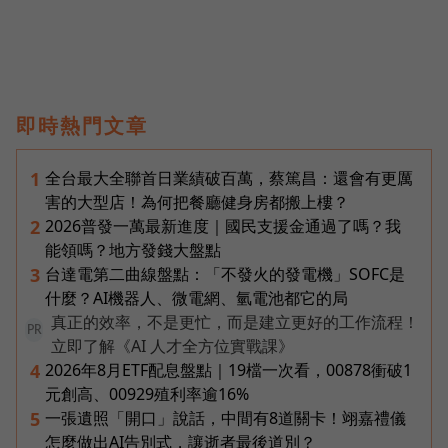
即時熱門文章
全台最大全聯首日業績破百萬，蔡篤昌：還會有更厲
1
害的大型店！為何把餐廳健身房都搬上樓？
2026普發一萬最新進度｜國民支援金通過了嗎？我
2
能領嗎？地方發錢大盤點
台達電第二曲線盤點：「不發火的發電機」SOFC是
3
什麼？AI機器人、微電網、氫電池都它的局
真正的效率，不是更忙，而是建立更好的工作流程！
PR
立即了解《AI 人才全方位實戰課》
2026年8月ETF配息盤點｜19檔一次看，00878衝破1
4
元創高、00929殖利率逾16%
一張遺照「開口」說話，中間有8道關卡！翊嘉禮儀
5
怎麼做出AI告別式，讓逝者最後道別？