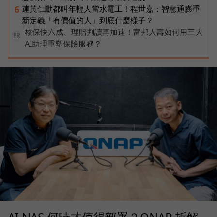
連黃仁勳都叫年輕人當水電工！程世嘉：智慧通膨重
6
新定義「有價值的人」到底什麼樣子？
核保快六成、理賠判讀再加速！富邦人壽如何用三大
PR
AI助理重塑保險服務？
AI NAS 何時才值得部署？QNAP 拆解