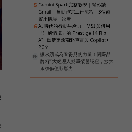
Gemini Spark完整教學｜幫你讀
5
Gmail、自動跑完工作流程，3個超
實用情境一次看
AI 時代的行動生產力：MSI 如何用
6
「理解情境」的 Prestige 14 Flip
AI+ 重新定義商務筆電與 Copilot+
PC？
讓永續成為看得見的力量！國際品
PR
牌X百大經理人雙重榮譽認證，放大
永續價值影響力
從
過
用