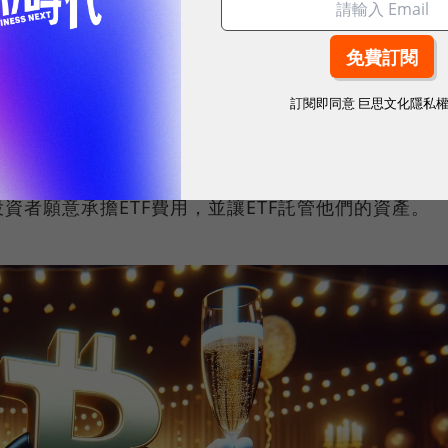
買ETF（ETF實際上是一個包裝），而不是在你自己
呢？
原因在於加密貨幣仍處於早期發展階段，錢包和交
訂閱即同意
巨思文化隱私
仍然過於複雜並令人感到卻步。
想解決的 複雜問題，來幫助他們減輕進入門檻，例如確
資者願意承擔ETF費用，並讓ETF託管他們的資產。