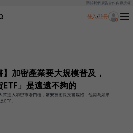
關於我們
廣告合作
內容授權
登入
/
註冊
書】加密產業要大規模普及，
ETF」是遠遠不夠的
低大眾進入加密市場門檻，幣安技術長投書媒體，他認為如果
ETF。