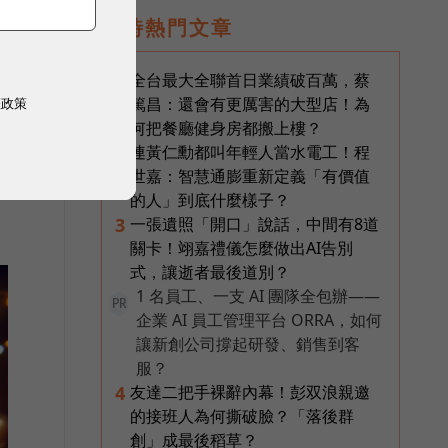
即時熱門文章
的
全台最大全聯首日業績破百萬，蔡
1
篤昌：還會有更厲害的大型店！為
權政策
何把餐廳健身房都搬上樓？
連黃仁勳都叫年輕人當水電工！程
2
世嘉：智慧通膨重新定義「有價值
的人」到底什麼樣子？
一張遺照「開口」說話，中間有8道
3
關卡！翊嘉禮儀怎麼做出AI告別
式，讓逝者最後道別？
1 名員工、一支 AI 團隊全包辦——
PR
企業 AI 員工管理平台 ORRA，如何
讓新創公司撐起研發、銷售到客
服？
友達二把手裸辭內幕！彭双浪親邀
4
的接班人為何撕破臉？「落後群
創」成最後稻草？