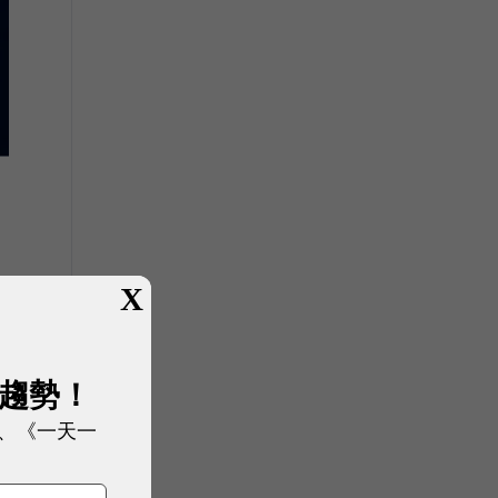
X
展趨勢！
、《一天一