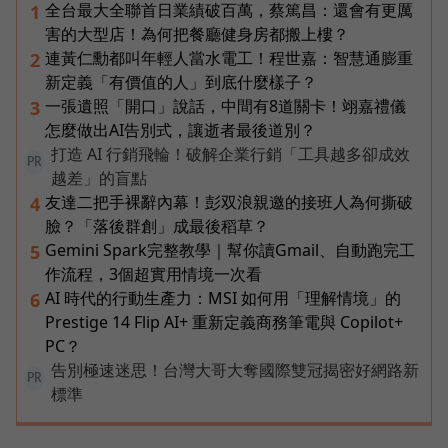
全台最大全聯首日業績破百萬，蔡篤昌：還會有更厲
1
害的大型店！為何把餐廳健身房都搬上樓？
連黃仁勳都叫年輕人當水電工！程世嘉：智慧通膨重
2
新定義「有價值的人」到底什麼樣子？
一張遺照「開口」說話，中間有8道關卡！翊嘉禮儀
3
怎麼做出AI告別式，讓逝者最後道別？
打造 AI 行銷飛輪！破解企業行銷「工具越多卻成效
PR
越差」的盲點
友達二把手裸辭內幕！彭双浪親邀的接班人為何撕破
4
臉？「落後群創」成最後稻草？
Gemini Spark完整教學｜幫你讀Gmail、自動跑完工
5
作流程，3個超實用情境一次看
AI 時代的行動生產力：MSI 如何用「理解情境」的
6
Prestige 14 Flip AI+ 重新定義商務筆電與 Copilot+
PC？
告別極速迷思！台灣大哥大奪國際雙冠揭密好網路新
PR
標準