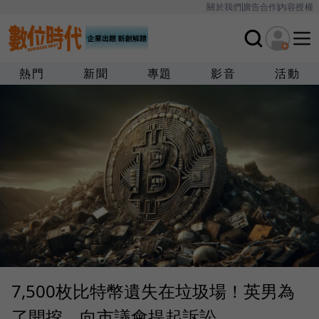
關於我們
廣告合作
內容授權
熱門
新聞
專題
影音
活動
7,500枚比特幣遺失在垃圾場！英男為
了開挖，向市議會提起訴訟