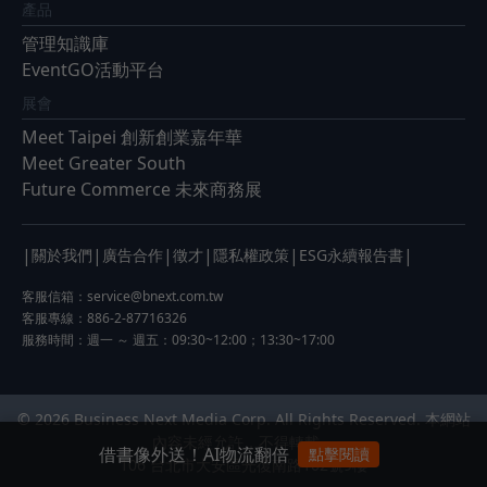
產品
管理知識庫
EventGO活動平台
展會
Meet Taipei 創新創業嘉年華
Meet Greater South
Future Commerce 未來商務展
|
|
|
|
|
|
關於我們
廣告合作
徵才
隱私權政策
ESG永續報告書
客服信箱：
service@bnext.com.tw
客服專線：886-2-87716326
服務時間：週一 ～ 週五：09:30~12:00；13:30~17:00
© 2026 Business Next Media Corp. All Rights Reserved. 本網站
內容未經允許，不得轉載。
借書像外送！AI物流翻倍
點擊閱讀
106 台北市大安區光復南路102號9樓