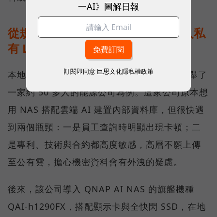
一AI》圖解日報
從規格走到現場：能源公司如何導入私
有 LLM？
訂閱即同意
巨思文化隱私權政策
本地 AI 實際落地部署會是什麼模樣？劉文義舉了
一家約 50 多人的能源公司為例。這家公司原本想
用 NAS 搭配雲端 AI 建置內部資料庫，但很快遇
到兩個瓶頸：一是員工查詢時明顯出現卡頓；二
是專利、技術與合約都高度敏感，高層不願上傳
至公有雲，擔心機密資料會有外洩的疑慮。
後來，該公司導入 QNAP AI NAS 的旗艦機種
QAI-h1290FX，搭配顯示卡與全快閃 SSD，在地