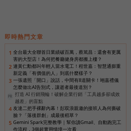
即時熱門文章
全台最大全聯首日業績破百萬，蔡篤昌：還會有更厲
1
害的大型店！為何把餐廳健身房都搬上樓？
連黃仁勳都叫年輕人當水電工！程世嘉：智慧通膨重
2
新定義「有價值的人」到底什麼樣子？
一張遺照「開口」說話，中間有8道關卡！翊嘉禮儀
3
怎麼做出AI告別式，讓逝者最後道別？
打造 AI 行銷飛輪！破解企業行銷「工具越多卻成效
PR
越差」的盲點
友達二把手裸辭內幕！彭双浪親邀的接班人為何撕破
4
臉？「落後群創」成最後稻草？
Gemini Spark完整教學｜幫你讀Gmail、自動跑完工
5
作流程，3個超實用情境一次看