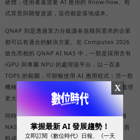
硬體，使用者還需要 AI 應用的 Know-how、程
式背景與開發資源，這些都是落地成本。
QNAP 則是透過算力分級讓各規模與需求的企業
都可以有適合的解決方案。在 Computex 2026
搶先亮相的 QNAP AI NAS 中，一類是採用含有
iGPU 與專屬 NPU 的處理器平台，以一百多
TOPS 的範圍，可順暢使用 AI 應用程式；另一類
X
機種則可安裝 1 張或 2 張 NVIDIA 顯示卡，處理
更大的運算量。
同時 QNAP 也在軟體端也持續開發，目標是讓
掌握最新 AI 發展趨勢！
NAS 裡的資料更有效率地被 AI 工具調用，讓資
立即訂閱《數位時代》日報、《一天
料成為有價值的知識。