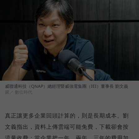
威聯通科技（QNAP）總經理暨威強電集團（IEI）董事長 劉文義
圖／ 數位時代
真正讓更多企業回頭計算的，則是長期成本。劉
文義指出，資料上傳雲端可能免費，下載卻會按
流量收費；當企業把一年、兩年、三年的費用加