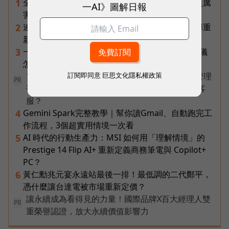
全台最大全聯首日業績破百萬，蔡篤昌：還會有更厲
1
一AI》圖解日報
害的大型店！為何把餐廳健身房都搬上樓？
連黃仁勳都叫年輕人當水電工！程世嘉：智慧通膨重
2
新定義「有價值的人」到底什麼樣子？
一張遺照「開口」說話，中間有8道關卡！翊嘉禮儀
3
怎麼做出AI告別式，讓逝者最後道別？
訂閱即同意
巨思文化隱私權政策
1 名員工、一支 AI 團隊全包辦——企業 AI 員工管理
PR
平台 ORRA，如何讓新創公司撐起研發、銷售到客
服？
Gemini Spark完整教學｜幫你讀Gmail、自動跑完工
4
作流程，3個超實用情境一次看
AI 時代的行動生產力：MSI 如何用「理解情境」的
5
Prestige 14 Flip AI+ 重新定義商務筆電與 Copilot+
PC？
黃仁勳兆元宴永遠站最後一排！最低調的二代鄭平，
6
憑什麼讓台達電被市場重新定價？
讓永續成為看得見的力量！國際品牌X百大經理人雙
PR
重榮譽認證，放大永續價值影響力