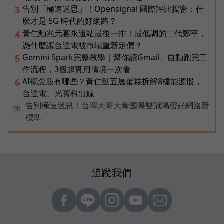
告別「極速迷思」！Opensignal 國際評比揭密：什
3
麼才是 5G 時代的好網路？
黃仁勳兆元宴永遠站最後一排！最低調的二代鄭平，
4
憑什麼讓台達電被市場重新定價？
Gemini Spark完整教學｜幫你讀Gmail、自動跑完工
5
作流程，3個超實用情境一次看
AI概念股有哪些？黃仁勳五層蛋糕拆解8檔能源股，
6
台達電、光寶科出線
告別極速迷思！台灣大哥大奪國際雙冠揭密好網路新
PR
標準
追蹤我們