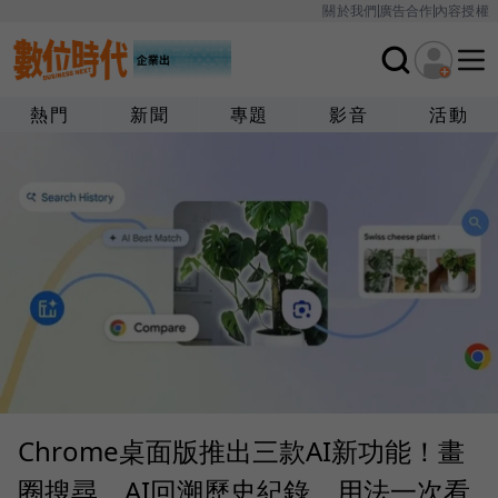
關於我們
廣告合作
內容授權
熱門
新聞
專題
影音
活動
Chrome桌面版推出三款AI新功能！畫
圈搜尋、AI回溯歷史紀錄，用法一次看