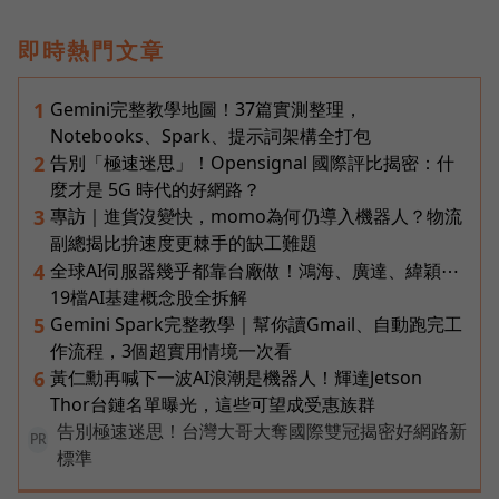
即時熱門文章
Gemini完整教學地圖！37篇實測整理，
1
Notebooks、Spark、提示詞架構全打包
告別「極速迷思」！Opensignal 國際評比揭密：什
2
麼才是 5G 時代的好網路？
專訪｜進貨沒變快，momo為何仍導入機器人？物流
3
副總揭比拚速度更棘手的缺工難題
全球AI伺服器幾乎都靠台廠做！鴻海、廣達、緯穎⋯
4
19檔AI基建概念股全拆解
Gemini Spark完整教學｜幫你讀Gmail、自動跑完工
5
作流程，3個超實用情境一次看
黃仁勳再喊下一波AI浪潮是機器人！輝達Jetson
6
Thor台鏈名單曝光，這些可望成受惠族群
告別極速迷思！台灣大哥大奪國際雙冠揭密好網路新
PR
標準