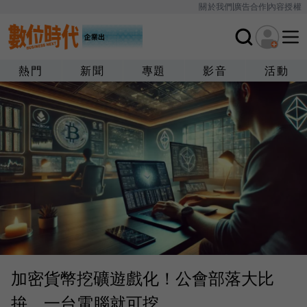
關於我們
廣告合作
內容授權
熱門
新聞
專題
影音
活動
加密貨幣挖礦遊戲化！公會部落大比
拚，一台電腦就可挖