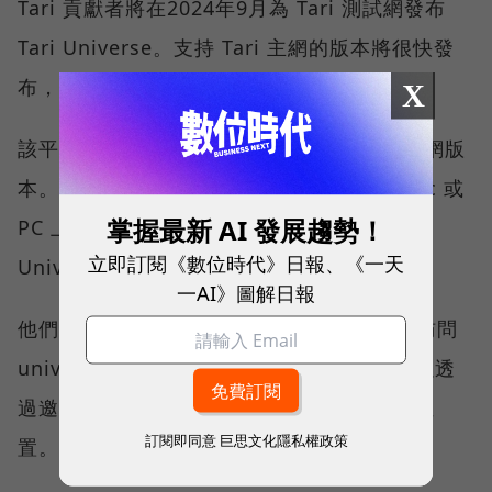
Tari 貢獻者將在2024年9月為 Tari 測試網發布
Tari Universe。支持 Tari 主網的版本將很快發
布，以配合 Tari 創世區塊的挖掘。
X
該平台將自動將 Tari 測試網的用戶升級到主網版
本。Tari Universe 可以在幾乎任何現代 Mac 或
掌握最新 AI 發展趨勢！
PC 上運行。Tari 貢獻者旨在盡可能讓 Tari
立即訂閱《數位時代》日報、《一天
Universe 易於訪問。
一AI》圖解日報
他們呼籲任何對 Tari Universe 感興趣的人訪問
universe.tari.com 加入候補名單。用戶可以透
過邀請朋友加入來改善他們在候補名單上的位
訂閱即同意
巨思文化隱私權政策
置。