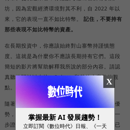
坊，因為宏觀經濟環境對其不利，自 2022 年以
來，它的表現一直不如比特幣。
記住，不要持有
那些表現不如比特幣的資產。
在長期投資中，你應該始終對山寨幣持謹慎態
度。這就是為什麼你不應該長期持有它們。這段
簡短的影片將幫助解釋我所說的部分內容。請認
真聽他關於以太坊、Solana 和其他山寨幣的觀
X
點。
隨著時間的推移，山寨幣越來越難以找到競爭優
勢，因為它們逐漸削弱了市場信心。這只會進一
掌握最新 AI 發展趨勢！
步證明，比特幣才是更好的投資選擇。如果你已
立即訂閱《數位時代》日報、《一天