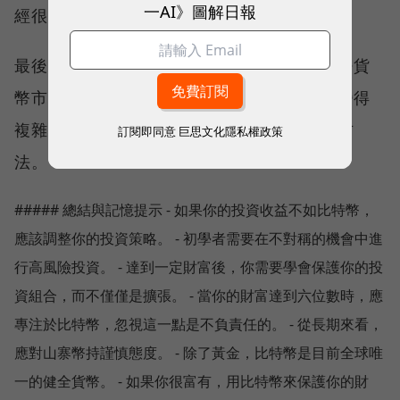
一AI》圖解日報
經很富有，投資比特幣是保持財富的途徑。
最後，如果你有 $100,000 並且剛剛進入加密貨
幣市場，只需要買一個比特幣。不要讓事情變得
複雜。這是以較低的成本永久躋身前 1% 的方
訂閱即同意
巨思文化隱私權政策
法。
##### 總結與記憶提示 - 如果你的投資收益不如比特幣，
應該調整你的投資策略。 - 初學者需要在不對稱的機會中進
行高風險投資。 - 達到一定財富後，你需要學會保護你的投
資組合，而不僅僅是擴張。 - 當你的財富達到六位數時，應
專注於比特幣，忽視這一點是不負責任的。 - 從長期來看，
應對山寨幣持謹慎態度。 - 除了黃金，比特幣是目前全球唯
一的健全貨幣。 - 如果你很富有，用比特幣來保護你的財