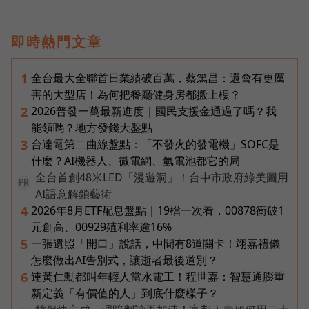
即時熱門文章
全台最大全聯首日業績破百萬，蔡篤昌：還會有更厲
1
害的大型店！為何把餐廳健身房都搬上樓？
2026普發一萬最新進度｜國民支援金通過了嗎？我
2
能領嗎？地方發錢大盤點
台達電第二曲線盤點：「不發火的發電機」SOFC是
3
什麼？AI機器人、微電網、氫電池都它的局
全台首創48米LED「漫遊洞」！台中市政府綠美圖用
PR
AI語意解鎖藝術
2026年8月ETF配息盤點｜19檔一次看，00878衝破1
4
元創高、00929殖利率逾16%
一張遺照「開口」說話，中間有8道關卡！翊嘉禮儀
5
怎麼做出AI告別式，讓逝者最後道別？
連黃仁勳都叫年輕人當水電工！程世嘉：智慧通膨重
6
新定義「有價值的人」到底什麼樣子？