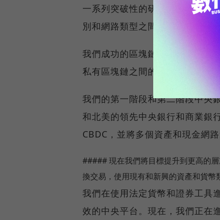
一系列突破性的研究項目，探討現有
別和網路類型之間的互操作性。
我們成功的區塊鏈互操作性實驗證明
私有區塊鏈之間的轉移。
我們的第一階段和第二階段中央銀行
和北美的領先中央銀行和商業銀
CBDC，並將多個資產和現金網
##### 現在我們將目標提升到更高的層
換交易，使用現有和新興的資產和貨幣
我們在使用法定貨幣和證券工具
效的中央平台。現在，我們正在