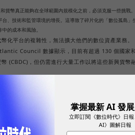
位資產和貨幣真正能夠在全球範圍內規模化之前，必須克服一些挑戰
平台、技術和監管環境的增長。這導致了碎片化的「數位孤島」
作中的成本和風險。
代幣化平台的複雜性，無法擴大他們的數位資產業務。
tic Council 數據顯示，目前有超過 130 個國家
 (CBDC)，但仍需進行大量工作以將這些新興貨幣
50 年裡，SWIFT 在促進全球互操作性和實現快速、無摩擦、安全交
戰略的下一個階段，我們將繼續增強與新系統、技術、資產和貨
掌握最新 AI 發
立即訂閱《數位時代》日報
經進行了多年積極探索，將全球互操作性擴展到中央銀
AI》圖解日報
化資產的潛在解決方案。最近，我們彙聚行業力量，開展了