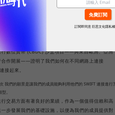
的 SWIFT 能力和基礎設施如何有效支持不同資產
訂閱即同意
巨思文化隱私
了 SWIFT 的基礎設施如何促進代幣化價值在公共
數位貨幣 (CBDC) 沙盒項目——與來自歐洲、亞洲
行合作開展——證明了我們如何在不同網路上連接
路連接起來。
次 我們的願景是讓我們的成員能夠利用他們的 SWIFT 連接進行
類型。
進行交易方面有著良好的業績，作為一個值得信賴和高
進一步發展我們的基礎設施，以便為我們的成員提供對