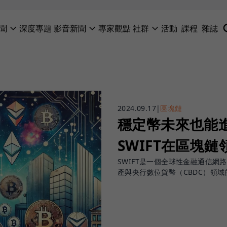
聞
深度專題
影音新聞
專家觀點
社群
活動
課程
雜誌
2024.09.17
|
區塊鏈
穩定幣未來也能進
SWIFT在區塊
SWIFT是一個全球性金融通信網
產與央行數位貨幣（CBDC）領