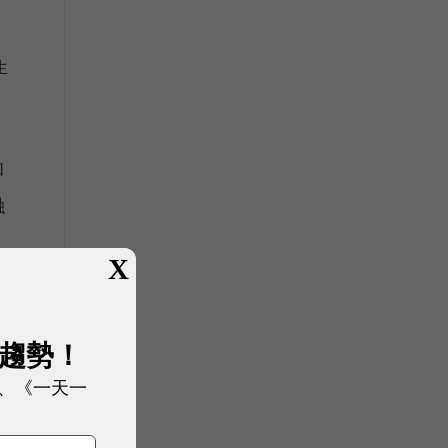
。
生
和
融
X
幣
展趨勢！
、《一天一