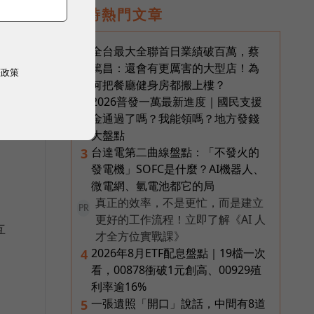
類
即時熱門文章
全台最大全聯首日業績破百萬，蔡
1
篤昌：還會有更厲害的大型店！為
權政策
和
何把餐廳健身房都搬上樓？
2026普發一萬最新進度｜國民支援
2
金通過了嗎？我能領嗎？地方發錢
大盤點
台達電第二曲線盤點：「不發火的
3
發電機」SOFC是什麼？AI機器人、
微電網、氫電池都它的局
真正的效率，不是更忙，而是建立
PR
更好的工作流程！立即了解《AI 人
互
才全方位實戰課》
2026年8月ETF配息盤點｜19檔一次
4
看，00878衝破1元創高、00929殖
利率逾16%
一張遺照「開口」說話，中間有8道
5