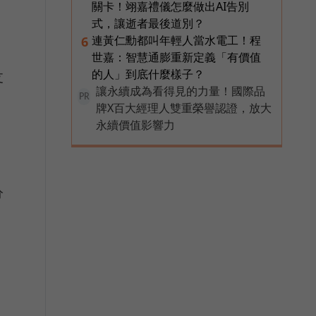
關卡！翊嘉禮儀怎麼做出AI告別
式，讓逝者最後道別？
連黃仁勳都叫年輕人當水電工！程
6
世嘉：智慧通膨重新定義「有價值
的人」到底什麼樣子？
支
讓永續成為看得見的力量！國際品
PR
牌X百大經理人雙重榮譽認證，放大
永續價值影響力
分