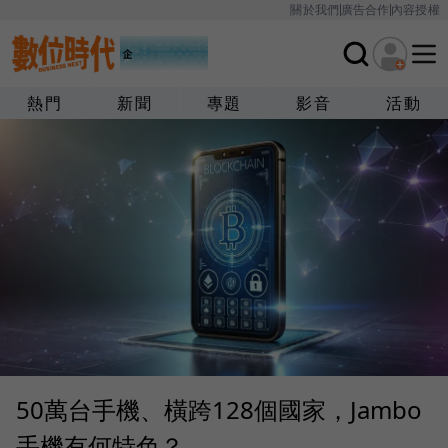
關於我們
廣告合作
內容授權
熱門
新聞
專題
影音
活動
50萬台手機、橫跨128個國家，Jambo
手機有何特色？