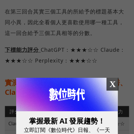
在第三回合其實三個工具的所給予的標題基本大
同小異，因此全看個人更喜歡使用哪一種工具，
這一回合給予三個工具相等的分數。
下標能力評分
ChatGPT：★★★☆☆ Claude：
★★★☆☆ Perplexity：★★★☆☆
實測觀察：Perplexity資料整合優秀、
X
Claude創意力更佳
評分項目
文本理解
貼文撰寫
下標能力
掌握最新 AI 發展趨勢！
Claude
★★★☆☆
★★★★☆
★★★☆☆
立即訂閱《數位時代》日報、《一天