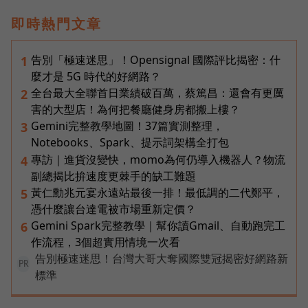
即時熱門文章
告別「極速迷思」！Opensignal 國際評比揭密：什
1
麼才是 5G 時代的好網路？
全台最大全聯首日業績破百萬，蔡篤昌：還會有更厲
2
害的大型店！為何把餐廳健身房都搬上樓？
Gemini完整教學地圖！37篇實測整理，
3
Notebooks、Spark、提示詞架構全打包
專訪｜進貨沒變快，momo為何仍導入機器人？物流
4
副總揭比拚速度更棘手的缺工難題
黃仁勳兆元宴永遠站最後一排！最低調的二代鄭平，
5
憑什麼讓台達電被市場重新定價？
Gemini Spark完整教學｜幫你讀Gmail、自動跑完工
6
作流程，3個超實用情境一次看
告別極速迷思！台灣大哥大奪國際雙冠揭密好網路新
PR
標準