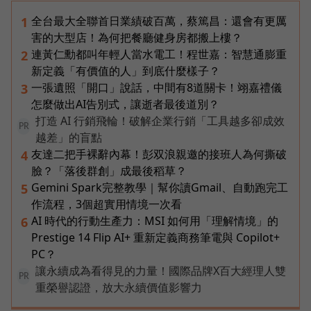
全台最大全聯首日業績破百萬，蔡篤昌：還會有更厲
1
害的大型店！為何把餐廳健身房都搬上樓？
連黃仁勳都叫年輕人當水電工！程世嘉：智慧通膨重
2
新定義「有價值的人」到底什麼樣子？
一張遺照「開口」說話，中間有8道關卡！翊嘉禮儀
3
怎麼做出AI告別式，讓逝者最後道別？
打造 AI 行銷飛輪！破解企業行銷「工具越多卻成效
PR
越差」的盲點
友達二把手裸辭內幕！彭双浪親邀的接班人為何撕破
4
臉？「落後群創」成最後稻草？
Gemini Spark完整教學｜幫你讀Gmail、自動跑完工
5
作流程，3個超實用情境一次看
AI 時代的行動生產力：MSI 如何用「理解情境」的
6
Prestige 14 Flip AI+ 重新定義商務筆電與 Copilot+
PC？
讓永續成為看得見的力量！國際品牌X百大經理人雙
PR
重榮譽認證，放大永續價值影響力