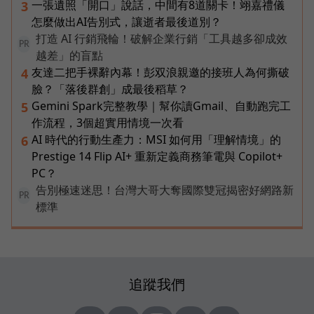
一張遺照「開口」說話，中間有8道關卡！翊嘉禮儀
3
怎麼做出AI告別式，讓逝者最後道別？
打造 AI 行銷飛輪！破解企業行銷「工具越多卻成效
PR
越差」的盲點
友達二把手裸辭內幕！彭双浪親邀的接班人為何撕破
4
臉？「落後群創」成最後稻草？
Gemini Spark完整教學｜幫你讀Gmail、自動跑完工
5
作流程，3個超實用情境一次看
AI 時代的行動生產力：MSI 如何用「理解情境」的
6
Prestige 14 Flip AI+ 重新定義商務筆電與 Copilot+
PC？
告別極速迷思！台灣大哥大奪國際雙冠揭密好網路新
PR
標準
追蹤我們