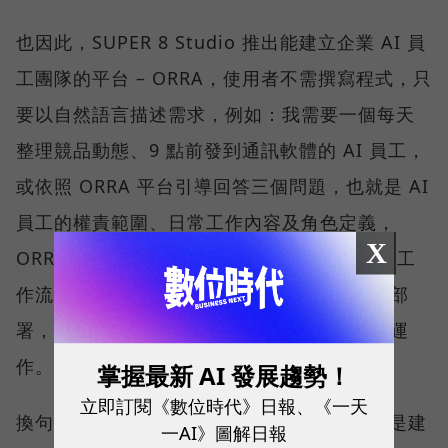
也因此，SUPER 8 Studio 推出能建立企業 AI 員
工團隊的平台 – ORRA，使用者不需撰寫程式，只
要以自然語言描述需求，例如：我需要一個每天
整理競品動態、9 點前發到通訊軟體的 AI 員工，
或依照 ORRA 平台引導回答三個問題，也就是 AI
員工的權責範圍、日常工作內容及角色定義，
X
ORRA 就會生成一個已經設定好角色、權限與工
作流程的 AI 員工，並於半小時內完成調校與部
署，且每位 AI 員工都能在相同的治理框架下運
作。
掌握最新 AI 發展趨勢！
立即訂閱《數位時代》日報、《一天
換句話說，ORRA 不是 Agent 開發工具，而是建
一AI》圖解日報