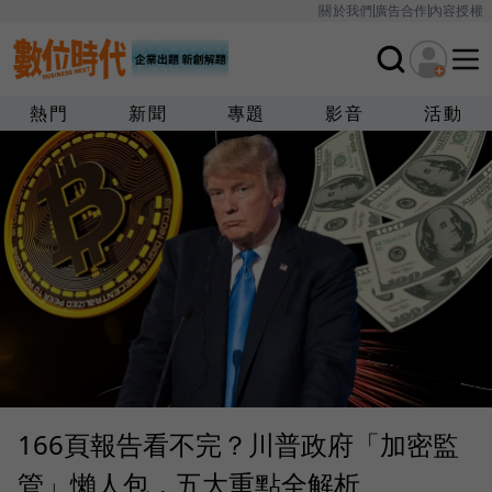
關於我們
廣告合作
內容授權
熱門
新聞
專題
影音
活動
166頁報告看不完？川普政府「加密監
管」懶人包，五大重點全解析