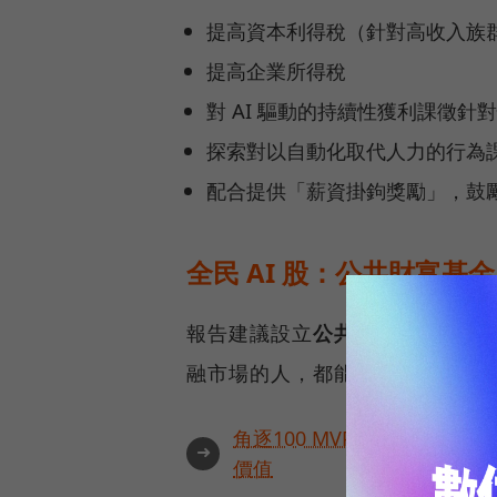
提高資本利得稅（針對高收入族
提高企業所得稅
對 AI 驅動的持續性獲利課徵針
探索對以自動化取代人力的行為
配合提供「薪資掛鉤獎勵」，鼓
全民 AI 股：公共財富基金
報告建議設立
公共財富基金
（Pu
融市場的人，都能在 AI 驅動的
角逐100 MVP盛典雙重榮
➜
價值