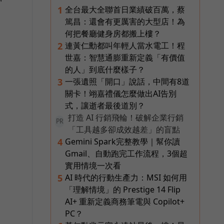
全台最大全聯首日業績破百萬，蔡
1
篤昌：還會有更厲害的大型店！為
何把餐廳健身房都搬上樓？
連黃仁勳都叫年輕人當水電工！程
2
世嘉：智慧通膨重新定義「有價值
的人」到底什麼樣子？
一張遺照「開口」說話，中間有8道
3
。
關卡！翊嘉禮儀怎麼做出AI告別
式，讓逝者最後道別？
打造 AI 行銷飛輪！破解企業行銷
PR
「工具越多卻成效越差」的盲點
Gemini Spark完整教學｜幫你讀
4
的
Gmail、自動跑完工作流程，3個超
實用情境一次看
AI 時代的行動生產力：MSI 如何用
5
「理解情境」的 Prestige 14 Flip
AI+ 重新定義商務筆電與 Copilot+
PC？