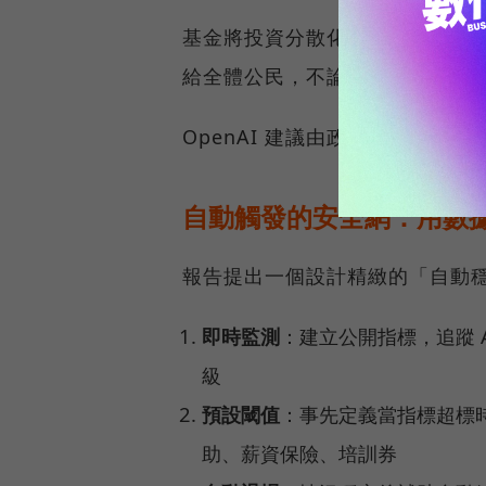
基金將投資分散化的長期資產，涵蓋
給全體公民，不論起始財富或資
OpenAI 建議由政策制定者與 
自動觸發的安全網：用數
報告提出一個設計精緻的「自動
即時監測
：建立公開指標，追蹤 
級
預設閾值
：事先定義當指標超標
助、薪資保險、培訓券