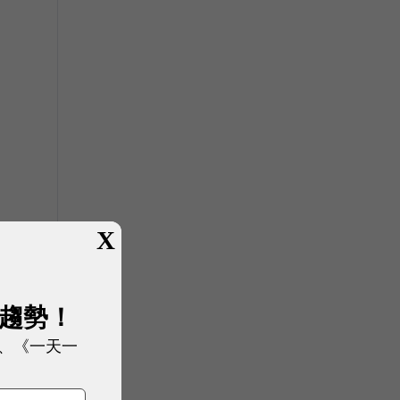
X
金
展趨勢！
、《一天一