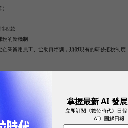
群）
對性稅款
課稅的新機制
勵企業留用員工、協助再培訓，類似現有的研發抵稅制度
blic Wealth Fund），讓每一位公民，包括從未進入
經濟成長中擁有直接份額。
掌握最新 AI 發
立即訂閱《數位時代》日報
耀！國際品牌X經理人特別肯定，展現AI時代最具潛力的核心
AI》圖解日報