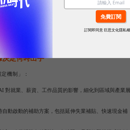
 AI 公司股票與廣泛採用 AI 的企業。收益直接分
本取得能力。
訂閱即同意
巨思文化隱私
AI 公司共同研議基金的啟動方式。
據決定何時出手
穩定機制」：
AI 對就業、薪資、工作品質的影響，細化到區域與產業
時自動啟動的補助方案，包括延伸失業補貼、快速現金補