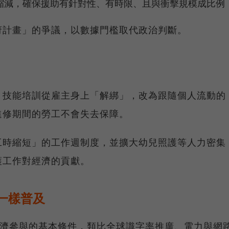
縮減，確保援助有針對性、有時限、且與衝擊規模成比例
府計畫」的爭議，以數據門檻取代政治判斷。
、技能培訓從雇主身上「解綁」，改為跟隨個人流動的
進修期間的勞工不會失去保障。
工時縮短」的工作週制度，並擴大幼兒照護等人力密集
護工作對經濟的貢獻。
路一樣普及
代經濟參與的基本條件，類比全球識字率推廣、電力與網