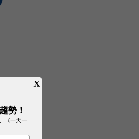
X
展趨勢！
、《一天一