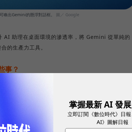
可喚出Gemini的懸浮對話框。
圖／ Google
升 AI 助理在桌面環境的滲透率，將 Gemini 從單純的
整合的生產力工具。
哪些事？
cOS 的互動深度，核心特色在於螢幕分享功能。在取得
取當前螢幕顯示的內容、圖表或本地檔案，並提供即時摘要
掌握最新 AI 發
表格需要公式，或面對複雜圖表需要提取重點時，AI
立即訂閱《數位時代》日報
AI》圖解日報