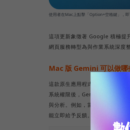
使用者在Mac上點擊「Option+空格鍵」，即
這項更新象徵著 Google 積極提
網頁服務轉型為與作業系統深度
Mac 版 Gemini 可以做
這款原生應用程式強化了與 ma
系統權限後，Gemini 能讀
與分析。例如，當用戶在處理電子
能立即給予反饋。