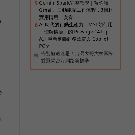
Gemini Spark完整教學｜幫你讀
5
Gmail、自動跑完工作流程，3個超
實用情境一次看
驅
AI 時代的行動生產力：MSI 如何用
6
「理解情境」的 Prestige 14 Flip
AI+ 重新定義商務筆電與 Copilot+
PC？
告別極速迷思！台灣大哥大奪國際
PR
雙冠揭密好網路新標準
務
專