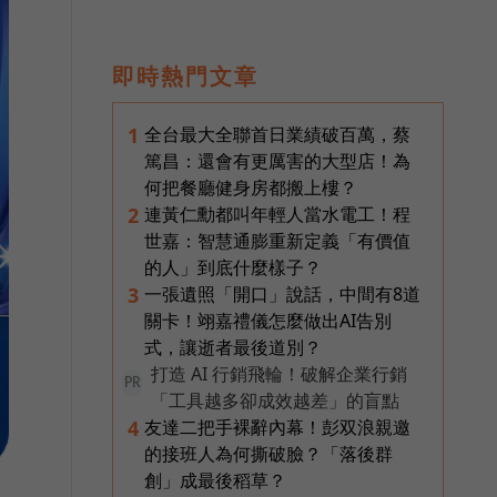
即時熱門文章
全台最大全聯首日業績破百萬，蔡
1
篤昌：還會有更厲害的大型店！為
何把餐廳健身房都搬上樓？
連黃仁勳都叫年輕人當水電工！程
2
世嘉：智慧通膨重新定義「有價值
的人」到底什麼樣子？
一張遺照「開口」說話，中間有8道
3
關卡！翊嘉禮儀怎麼做出AI告別
式，讓逝者最後道別？
打造 AI 行銷飛輪！破解企業行銷
PR
「工具越多卻成效越差」的盲點
友達二把手裸辭內幕！彭双浪親邀
4
的接班人為何撕破臉？「落後群
創」成最後稻草？