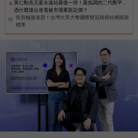
黃仁勳兆元宴永遠站最後一排！最低調的二代鄭平，
6
憑什麼讓台達電被市場重新定價？
告別極速迷思！台灣大哥大奪國際雙冠揭密好網路新
PR
標準