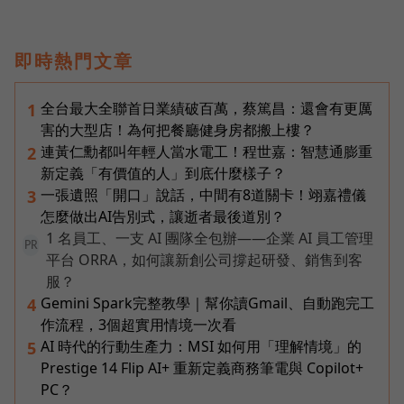
即時熱門文章
全台最大全聯首日業績破百萬，蔡篤昌：還會有更厲
1
害的大型店！為何把餐廳健身房都搬上樓？
連黃仁勳都叫年輕人當水電工！程世嘉：智慧通膨重
2
新定義「有價值的人」到底什麼樣子？
一張遺照「開口」說話，中間有8道關卡！翊嘉禮儀
3
怎麼做出AI告別式，讓逝者最後道別？
1 名員工、一支 AI 團隊全包辦——企業 AI 員工管理
PR
平台 ORRA，如何讓新創公司撐起研發、銷售到客
服？
Gemini Spark完整教學｜幫你讀Gmail、自動跑完工
4
作流程，3個超實用情境一次看
AI 時代的行動生產力：MSI 如何用「理解情境」的
5
Prestige 14 Flip AI+ 重新定義商務筆電與 Copilot+
PC？