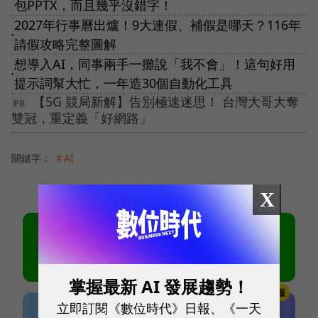
包PPTX，而且幾乎沒錯字！
2027年行事曆出爐！9大連假、補假是哪天？116年
●
請假攻略完整圖解
想導入AI，同事兩手一攤說「我不會」！這句好用
●
提示詞幫大忙，一年造30個自動化工具
【5G 競局新解】告別極速迷思！ 台灣大哥大奪
雙冠，重定義「好網路」
關鍵字：
＃AI
X
掌握最新 AI 發展趨勢！
立即訂閱《數位時代》日報、《一天