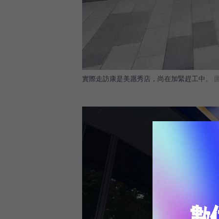
實際走訪康是美愿秀店，尚在加緊趕工中。