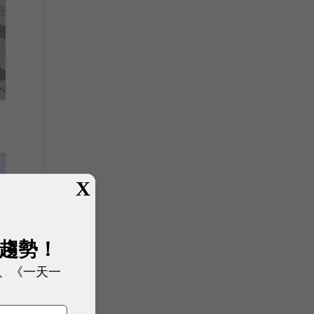
X
展趨勢！
、《一天一