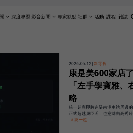
聞
深度專題
影音新聞
專家觀點
社群
活動
課程
雜誌
2026.05.12
|
新零售
康是美600家店
「左手學寶雅、
略
統一超商即將進駐南港車站周邊的
正式超越屈臣氏，也意味由高秀
＃統一超