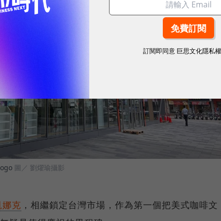
訂閱即同意
巨思文化隱私
ogo
圖／ 劉燿瑜攝影
凱娜克
，相繼鎖定台灣市場，作為第一個把美式咖啡文