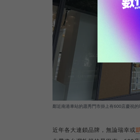
鄰近南港車站的愿秀門市掛上有600店慶祝的l
近年各大連鎖品牌，無論瑞幸或