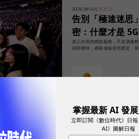
2026.08.03
|
3C生活
告別「極速迷思」！
密：什麼才是 5
真正好用的網路服務，不是測速
演唱會時，網路連線依然穩定、
sponsored by
台灣大哥大
掌握最新 AI 發
立即訂閱《數位時代》日報
AI》圖解日報
重要指標，但在 5G 成為工作、娛樂、生活不可或缺