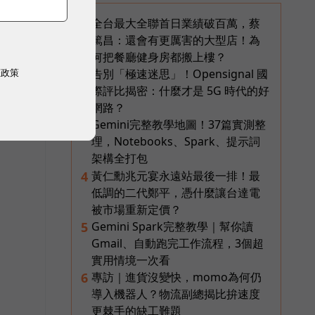
全台最大全聯首日業績破百萬，蔡
1
篤昌：還會有更厲害的大型店！為
何把餐廳健身房都搬上樓？
權政策
告別「極速迷思」！Opensignal 國
2
際評比揭密：什麼才是 5G 時代的好
網路？
Gemini完整教學地圖！37篇實測整
3
理，Notebooks、Spark、提示詞
架構全打包
黃仁勳兆元宴永遠站最後一排！最
4
低調的二代鄭平，憑什麼讓台達電
被市場重新定價？
Gemini Spark完整教學｜幫你讀
5
Gmail、自動跑完工作流程，3個超
實用情境一次看
專訪｜進貨沒變快，momo為何仍
6
導入機器人？物流副總揭比拚速度
更棘手的缺工難題