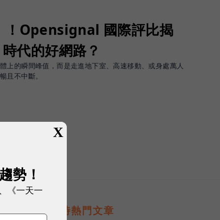
Opensignal 國際評比揭
G 時代的好網路？
軟體上的瞬間峰值，而是走進地下室、高速移動、或身處萬人
順暢且不中斷。
X
展趨勢！
、《一天一
即時熱門文章