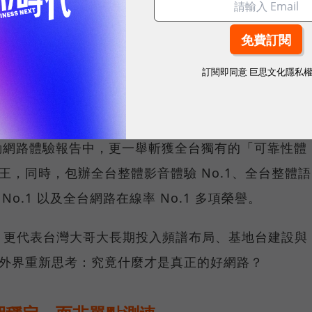
，再快的網速，如果不能讓其在人潮聚集、高速移動或
轉換成好的使用體驗，也因如此，衡量「好網路」的標
向任何時間、任何地點都能穩定連線的使用體驗。
訂閱即同意
巨思文化隱私
分析機構 Opensignal 公布的評比結果。今年初，
G 在線率全球 No.3、全台 No.1 」國際級榮譽，在
台灣行動網路體驗報告中，更一舉斬獲全台獨有的「可靠性體
冠王，同時，包辦全台整體影音體驗 No.1、全台整體語
 No.1 以及全台網路在線率 No.1 多項榮譽。
，更代表台灣大哥大長期投入頻譜布局、基地台建設與
讓外界重新思考：究竟什麼才是真正的好網路？