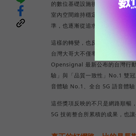
的數位基礎設施後，消費者發現
室內空間維持穩定連線，即無法
準，也逐漸從追求測速數字，轉
這樣的轉變，也反映在國際權威網路
台灣大哥大不僅率先奪下「 4G／5
Opensignal 最新公布的
驗」與「品質一致性」No.1 雙
音體驗 No.1、全台 5G 語音體驗
這些獎項反映的不只是網路順暢
5G 技術整合所累積的成果，也