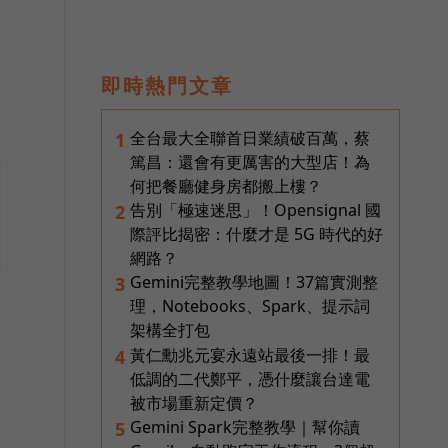
即時熱門文章
全台最大全聯首日業績破百萬，蔡
1
篤昌：還會有更厲害的大型店！為
何把餐廳健身房都搬上樓？
告別「極速迷思」！Opensignal 國
2
際評比揭密：什麼才是 5G 時代的好
網路？
Gemini完整教學地圖！37篇實測整
3
理，Notebooks、Spark、提示詞
架構全打包
黃仁勳兆元宴永遠站最後一排！最
4
低調的二代鄭平，憑什麼讓台達電
被市場重新定價？
Gemini Spark完整教學｜幫你讀
5