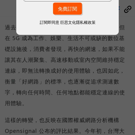
分享
訂閱即同意
巨思文化隱私權政策
過去，下載速度是評價電信服務的重要指標，但
在 5G 成為工作、娛樂、生活不可或缺的數位基
礎設施後，消費者發現，再快的網速，如果不能
讓其在人潮聚集、高速移動或室內空間維持穩定
連線，即無法轉換成好的使用體驗，也因如此，
衡量「好網路」的標準，也逐漸從追求測速數
字，轉向任何時間、任何地點都能穩定連線的使
用體驗。
這樣的轉變，也反映在國際權威網路分析機構
Opensignal 公布的評比結果。今年初，台灣大