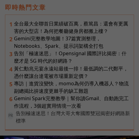
即時熱門文章
全台最大全聯首日業績破百萬，蔡篤昌：還會有更厲
1
害的大型店！為何把餐廳健身房都搬上樓？
Gemini完整教學地圖！37篇實測整理，
2
Notebooks、Spark、提示詞架構全打包
告別「極速迷思」！Opensignal 國際評比揭密：什
3
麼才是 5G 時代的好網路？
黃仁勳兆元宴永遠站最後一排！最低調的二代鄭平，
4
憑什麼讓台達電被市場重新定價？
專訪｜進貨沒變快，momo為何仍導入機器人？物流
5
副總揭比拚速度更棘手的缺工難題
Gemini Spark完整教學｜幫你讀Gmail、自動跑完工
6
作流程，3個超實用情境一次看
告別極速迷思！台灣大哥大奪國際雙冠揭密好網路新
PR
標準