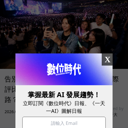
X
告別「極速迷思」！Opensignal 國際
評比揭密：什麼才是 5G 時代的好網
掌握最新 AI 發展趨勢！
路？
立即訂閱《數位時代》日報、《一天
sponsored by
一AI》圖解日報
2026.08.03
|
3C生活
台灣大哥大