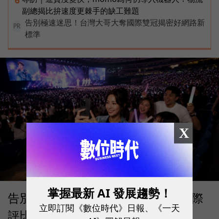
副總揭比拚速度更棘手的缺工難題
告別極速迷思！台灣大哥大奪國際雙冠揭密好網路新
PR
標準
X
掌握最新 AI 發展趨勢！
告別「極速迷思」！Opensignal 國際
立即訂閱《數位時代》日報、《一天
評比揭密：什麼才是 5G 時代的好網