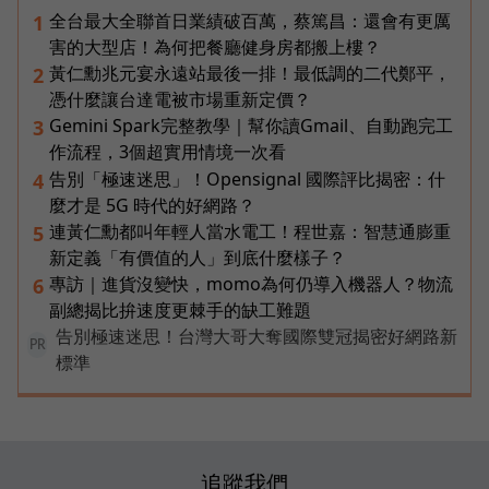
全台最大全聯首日業績破百萬，蔡篤昌：還會有更厲
1
害的大型店！為何把餐廳健身房都搬上樓？
黃仁勳兆元宴永遠站最後一排！最低調的二代鄭平，
2
憑什麼讓台達電被市場重新定價？
Gemini Spark完整教學｜幫你讀Gmail、自動跑完工
3
作流程，3個超實用情境一次看
告別「極速迷思」！Opensignal 國際評比揭密：什
4
麼才是 5G 時代的好網路？
連黃仁勳都叫年輕人當水電工！程世嘉：智慧通膨重
5
新定義「有價值的人」到底什麼樣子？
專訪｜進貨沒變快，momo為何仍導入機器人？物流
6
副總揭比拚速度更棘手的缺工難題
告別極速迷思！台灣大哥大奪國際雙冠揭密好網路新
PR
標準
追蹤我們