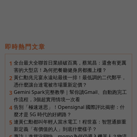
即時熱門文章
全台最大全聯首日業績破百萬，蔡篤昌：還會有更厲
1
害的大型店！為何把餐廳健身房都搬上樓？
黃仁勳兆元宴永遠站最後一排！最低調的二代鄭平，
2
憑什麼讓台達電被市場重新定價？
Gemini Spark完整教學｜幫你讀Gmail、自動跑完工
3
作流程，3個超實用情境一次看
告別「極速迷思」！Opensignal 國際評比揭密：什
4
麼才是 5G 時代的好網路？
連黃仁勳都叫年輕人當水電工！程世嘉：智慧通膨重
5
新定義「有價值的人」到底什麼樣子？
專訪｜進貨沒變快，momo為何仍導入機器人？物流
6