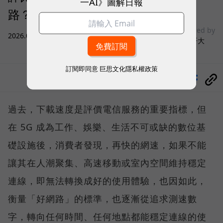
一AI》圖解日報
路？
sponsored by
2026.08.03
|
3C生活
台灣大哥大
訂閱即同意
巨思文化隱私權政策
分享
過去，下載速度是評價電信服務的重要指標，但
在 5G 成為工作、娛樂、生活不可或缺的數位基
礎設施後，消費者發現，再快的網速，如果不能
讓其在人潮聚集、高速移動或室內空間維持穩定
連線，即無法轉換成好的使用體驗，也因如此，
衡量「好網路」的標準，也逐漸從追求測速數
字，轉向任何時間、任何地點都能穩定連線的使