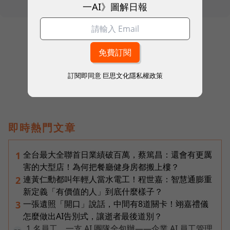
一AI》圖解日報
往下滑看下一篇文章
訂閱即同意
巨思文化隱私權政策
即時熱門文章
全台最大全聯首日業績破百萬，蔡篤昌：還會有更厲
1
害的大型店！為何把餐廳健身房都搬上樓？
連黃仁勳都叫年輕人當水電工！程世嘉：智慧通膨重
2
新定義「有價值的人」到底什麼樣子？
一張遺照「開口」說話，中間有8道關卡！翊嘉禮儀
3
怎麼做出AI告別式，讓逝者最後道別？
1 名員工、一支 AI 團隊全包辦——企業 AI 員工管理