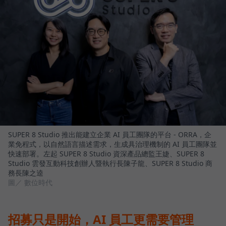
SUPER 8 Studio 推出能建立企業 AI 員工團隊的平台 - ORRA，企
業免程式，以自然語言描述需求，生成具治理機制的 AI 員工團隊並
快速部署。左起 SUPER 8 Studio 資深產品總監王婕、SUPER 8
Studio 雲發互動科技創辦人暨執行長陳子龍、SUPER 8 Studio 商
務長陳之逵
圖／ 數位時代
招募只是開始，AI 員工更需要管理