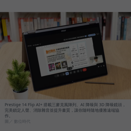
Prestige 14 Flip AI+ 搭載三麥克風陣列、AI 降噪與 3D 降噪鏡頭，
完美鎖定人聲、消除雜音並提升畫質，讓你隨時隨地優雅遠端協
作。
圖／ 數位時代