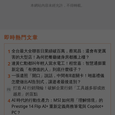
本網站內容未經允許，不得轉載。
即時熱門文章
全台最大全聯首日業績破百萬，蔡篤昌：還會有更厲
1
害的大型店！為何把餐廳健身房都搬上樓？
連黃仁勳都叫年輕人當水電工！程世嘉：智慧通膨重
2
新定義「有價值的人」到底什麼樣子？
一張遺照「開口」說話，中間有8道關卡！翊嘉禮儀
3
怎麼做出AI告別式，讓逝者最後道別？
打造 AI 行銷飛輪！破解企業行銷「工具越多卻成效
PR
越差」的盲點
AI 時代的行動生產力：MSI 如何用「理解情境」的
4
Prestige 14 Flip AI+ 重新定義商務筆電與 Copilot+
PC？