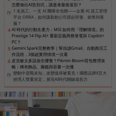
怎麼做出AI告別式，讓逝者最後道別？
1 名員工、一支 AI 團隊全包辦——企業 AI 員工管理
PR
平台 ORRA，如何讓新創公司撐起研發、銷售到客
服？
AI 時代的行動生產力：MSI 如何用「理解情境」的
4
Prestige 14 Flip AI+ 重新定義商務筆電與 Copilot+
PC？
Gemini Spark完整教學｜幫你讀Gmail、自動跑完工
5
作流程，3個超實用情境一次看
皮克敏太多該放生哪隻？Pikmin Bloom背包整理攻
6
略：稀有飾品、圖鑑與容量一次懂
變動中迎戰未知，改變值得被看見！國際品牌X百大
PR
經理人雙重肯定，展現AI時代關鍵成長力