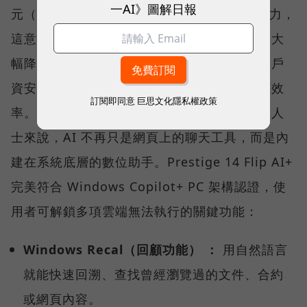
一AI》圖解日報
元（NPU），能提供優異的本地端 AI 運算能力，
這意味著大量運算能透過筆電本身就能執行，大
幅降低對雲端的依賴，確保企業敏感資料與客戶
資安不外洩，同時兼顧資料處理的速度與能源效
訂閱即同意
巨思文化隱私權政策
率。對於每天需要處理大量文件與郵件的商務人
士來說，AI 不再只是網頁上的聊天工具，而是內
建在系統底層的數位助手。Prestige 14 Flip AI+
完美符合 Windows Copilot+ PC 架構認證，使
用者可解鎖多項雲端無法執行的關鍵功能：
Windows Recal（回顧功能） ：
用自然語言
就能快速回溯、查找曾經瀏覽過的文件、合約
或網頁內容。