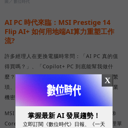
圖／ 數位時代
AI PC 時代來臨：MSI Prestige 14
Flip AI+ 如何用地端AI算力重塑工作
流?
許多經理人在更換電腦時常問：「AI PC 真的值
得買嗎？」、「Copilot+ PC 到底能幫我做什
麼？」答案不僅是運算跑得更快，而是將原先繁
X
瑣、耗時的行政庶務變得更高效，並能確保商業
機密不外洩。
MSI Prestige 14 Flip AI+ 搭載最新的 Intel®
掌握最新 AI 發展趨勢！
Core™ Ultra X7 處理器，擁有強大的神經處理單
立即訂閱《數位時代》日報、《一天