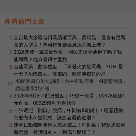
即時熱門文章
全台最大全聯首日業績破百萬，蔡篤昌：還會有更厲
1
害的大型店！為何把餐廳健身房都搬上樓？
2026普發一萬最新進度｜國民支援金通過了嗎？我
2
能領嗎？地方發錢大盤點
台達電第二曲線盤點：「不發火的發電機」SOFC是
3
什麼？AI機器人、微電網、氫電池都它的局
48館圖書自動化調撥！台中市政府用「AI智慧物流」
PR
讓借書像點外送
2026年8月ETF配息盤點｜19檔一次看，00878衝破1
4
元創高、00929殖利率逾16%
一張遺照「開口」說話，中間有8道關卡！翊嘉禮儀
5
怎麼做出AI告別式，讓逝者最後道別？
連黃仁勳都叫年輕人當水電工！程世嘉：智慧通膨重
6
新定義「有價值的人」到底什麼樣子？