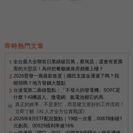
即時熱門文章
全台最大全聯首日業績破百萬，蔡篤昌：還會有更厲
1
害的大型店！為何把餐廳健身房都搬上樓？
2026普發一萬最新進度｜國民支援金通過了嗎？我
2
能領嗎？地方發錢大盤點
台達電第二曲線盤點：「不發火的發電機」SOFC是
3
什麼？AI機器人、微電網、氫電池都它的局
真正的效率，不是更忙，而是建立更好的工作流程！
PR
立即了解《AI 人才全方位實戰課》
2026年8月ETF配息盤點｜19檔一次看，00878衝破1
4
元創高、00929殖利率逾16%
一張遺照「開口」說話，中間有8道關卡！翊嘉禮儀