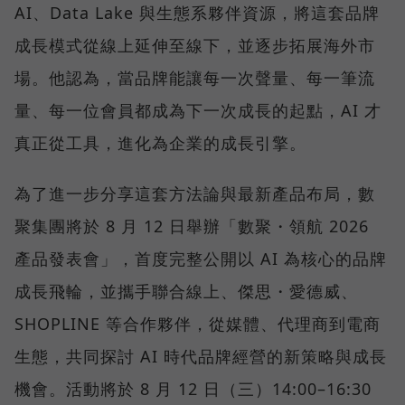
AI、Data Lake 與生態系夥伴資源，將這套品牌
成長模式從線上延伸至線下，並逐步拓展海外市
場。他認為，當品牌能讓每一次聲量、每一筆流
量、每一位會員都成為下一次成長的起點，AI 才
真正從工具，進化為企業的成長引擎。
為了進一步分享這套方法論與最新產品布局，數
聚集團將於 8 月 12 日舉辦「數聚・領航 2026
產品發表會」，首度完整公開以 AI 為核心的品牌
成長飛輪，並攜手聯合線上、傑思・愛德威、
SHOPLINE 等合作夥伴，從媒體、代理商到電商
生態，共同探討 AI 時代品牌經營的新策略與成長
機會。活動將於 8 月 12 日（三）14:00–16:30