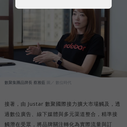
數聚集團品牌長 蔡雅藍
圖／ 數位時代
接著，由 Justar 數聚國際接力擴大市場觸及，透
過數位廣告、線下媒體與多元渠道整合，精準接
觸潛在受眾，將品牌關注轉化為實際流量與訂