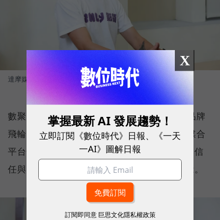
X
達摩媒體暨影領國際執行長 林合政
圖／ 數位時代
數聚集團品牌長蔡雅藍（Blue）進一步拆解品牌
掌握最新 AI 發展趨勢！
飛輪的運作架構。第一步，由 INLY AI 網紅媒合
立即訂閱《數位時代》日報、《一天
一AI》圖解日報
平台快速媒合適合的創作者，以內容建立品牌信
任與市場討論度，為品牌累積第一波成長動能。
訂閱即同意
巨思文化隱私權政策