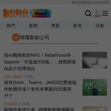
關於我們
廣告合作
內容授權
熱門
新聞
專題
影音
活動
#
韓國新創公司
韓AI獨角獸攻NPU！Rebellions併
Sapeon「市值逾330億」，挑戰輝達
AI晶片領導地位
AI與大數據
|
1 年前
前有Slack、Teams，JANDI怎麼搶協
作軟體市場？有何本事吸到35萬用
戶？
創新創業
|
3 年前
寵物也有送行者…韓國新創推殯葬追