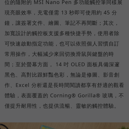
位的隨附的 MSI Nano Pen 多功能觸控筆同樣展
現亮眼效率，充電僅需 13 秒即可使用約 45 分
鐘，讓簽署文件、繪圖、筆記不再間斷；其次，
加寬設計的觸控板支援多種快捷手勢，使用者除
可快速啟動指定功能，也可以依照個人習慣自訂
常用操作，大幅減少來回切換滑鼠與鍵盤的時
間；至於螢幕方面， 14 吋 OLED 面板具備深邃
黑色、高對比跟鮮豔色彩，無論是修圖、影音創
作、Excel 分析還是長時間閱讀都享有舒適的觀看
體驗，表面覆蓋的 Corning® Gorilla® 玻璃，不
僅提升耐用性，也提供流暢、靈敏的觸控體驗。