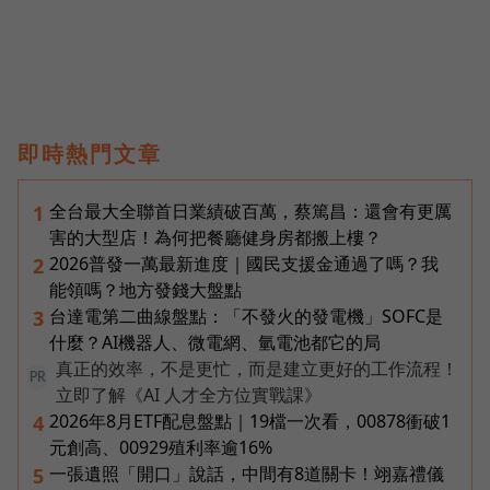
即時熱門文章
全台最大全聯首日業績破百萬，蔡篤昌：還會有更厲
1
害的大型店！為何把餐廳健身房都搬上樓？
2026普發一萬最新進度｜國民支援金通過了嗎？我
2
能領嗎？地方發錢大盤點
台達電第二曲線盤點：「不發火的發電機」SOFC是
3
什麼？AI機器人、微電網、氫電池都它的局
真正的效率，不是更忙，而是建立更好的工作流程！
PR
立即了解《AI 人才全方位實戰課》
2026年8月ETF配息盤點｜19檔一次看，00878衝破1
4
元創高、00929殖利率逾16%
一張遺照「開口」說話，中間有8道關卡！翊嘉禮儀
5