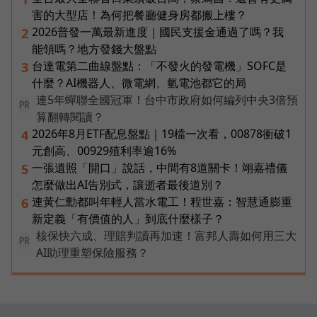
害的大型店！為何把餐廳健身房都搬上樓？
2026普發一萬最新進度｜國民支援金通過了嗎？我
2
能領嗎？地方發錢大盤點
台達電第二曲線盤點：「不發火的發電機」SOFC是
3
什麼？AI機器人、微電網、氫電池都它的局
連5年蟬聯全國冠軍！台中市政府如何編列中央3倍預
PR
算翻轉閱讀？
2026年8月ETF配息盤點｜19檔一次看，00878衝破1
4
元創高、00929殖利率逾16%
一張遺照「開口」說話，中間有8道關卡！翊嘉禮儀
5
怎麼做出AI告別式，讓逝者最後道別？
連黃仁勳都叫年輕人當水電工！程世嘉：智慧通膨重
6
新定義「有價值的人」到底什麼樣子？
核保快六成、理賠判讀再加速！富邦人壽如何用三大
PR
AI助理重塑保險服務？