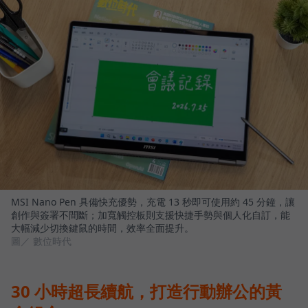
MSI Nano Pen 具備快充優勢，充電 13 秒即可使用約 45 分鐘，讓
創作與簽署不間斷；加寬觸控板則支援快捷手勢與個人化自訂，能
大幅減少切換鍵鼠的時間，效率全面提升。
圖／ 數位時代
30 小時超長續航，打造行動辦公的黃