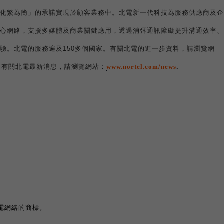
化繁為簡」的承諾實現於顧客業務中。北電新一代科技為服務供應商及企
心網路，支援多媒體及商業關鍵應用，透過消弭通訊障礙提升溝通效率、
驗。北電的服務遍及
150
多個國家。有關北電的進一步資料，請瀏覽網
。有關北電最新消息，請瀏覽網站：
www.nortel.com/news
.
電網絡的商標。