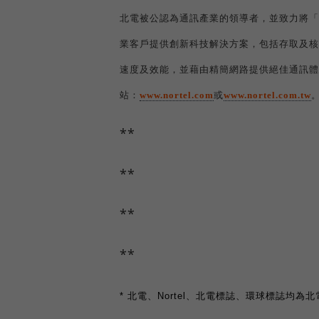
北電被公認為通訊產業的領導者，並致力將「
業客戶提供創新科技解決方案，包括存取及核
速度及效能，並藉由精簡網路提供絕佳通訊體
站：
www.nortel.com
或
www.nortel.com.tw
**
**
**
**
*
北電、
Nortel
、北電標誌、環球標誌均為北