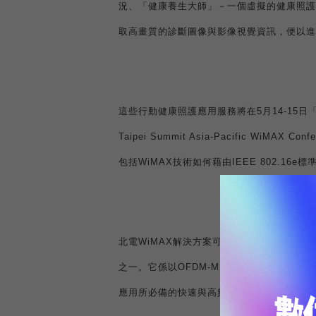
況、「健康養生大師」－一個虛擬的健康照護
取高畫質的診斷圖像與影像視覺資訊，便以進
這些行動健康照護應用服務將在
5
月
14-15
日
Taipei Summit Asia-Pacific WiMAX Confer
包括
WiMAX
技術如何藉由
IEEE 802.16e
標
北電
WiMAX
解決方案可在最小的佔用設備資
之一。它係以
OFDM-MIMO
為技術基礎，結
應用所必備的快速與高頻寬等接取需求。