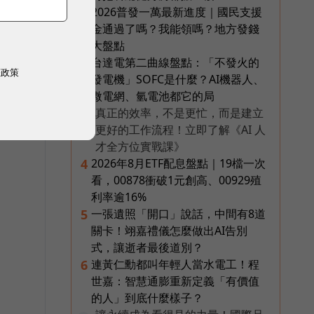
2026普發一萬最新進度｜國民支援
2
金通過了嗎？我能領嗎？地方發錢
大盤點
台達電第二曲線盤點：「不發火的
3
權政策
發電機」SOFC是什麼？AI機器人、
微電網、氫電池都它的局
真正的效率，不是更忙，而是建立
PR
更好的工作流程！立即了解《AI 人
才全方位實戰課》
2026年8月ETF配息盤點｜19檔一次
4
看，00878衝破1元創高、00929殖
利率逾16%
一張遺照「開口」說話，中間有8道
5
關卡！翊嘉禮儀怎麼做出AI告別
式，讓逝者最後道別？
連黃仁勳都叫年輕人當水電工！程
6
世嘉：智慧通膨重新定義「有價值
的人」到底什麼樣子？