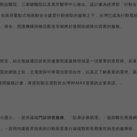
附設醫院、三軍總醫院以及萬芳醫學中心推出。該計畫為經濟部「行動台
，在政府重點式地推動全台建置行動接取的服務之下，台灣已成為行動寬
、保全、照護機構與物流配送等都將於後期陸續推出因應的服務。
而言，結合無線通訊技術於健康照護服務領域是一項重要的里程碑。在著
質的網路之前，北電便與中華電信密切合作，以真正了解產業的需求。藉
應用服務計畫，再度彰顯北電對於台灣
WiMAX
發展的企業承諾。」
小護士」－提供遠端
門診掛號服務、
「貼身診療助理」－協助醫生透過網
」－採用內建藍芽技術的行動裝置進行遠端觀察長期慢性病患的健康狀