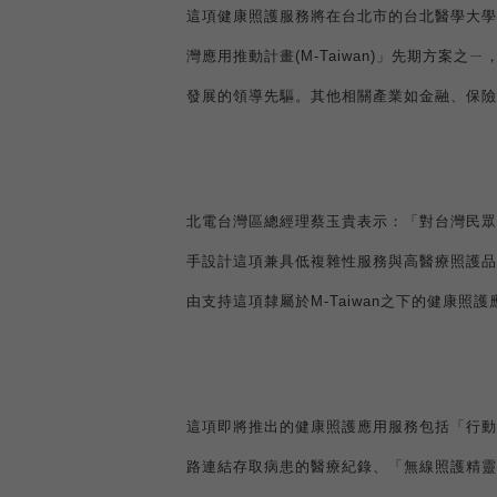
這項健康照護服務將在台北市的台北醫學大學
灣應用推動計畫
(M-Taiwan)
」先期方案之ㄧ
發展的領導先驅。其他相關產業如金融、保險
北電台灣區總經理蔡玉貴表示：「對台灣民眾
手設計這項兼具低複雜性服務與高醫療照護品
由支持這項隸屬於
M-Taiwan
之下的健康照護
這項即將推出的健康照護應用服務包括「行動
路連結存取病患的醫療紀錄、「無線照護精靈