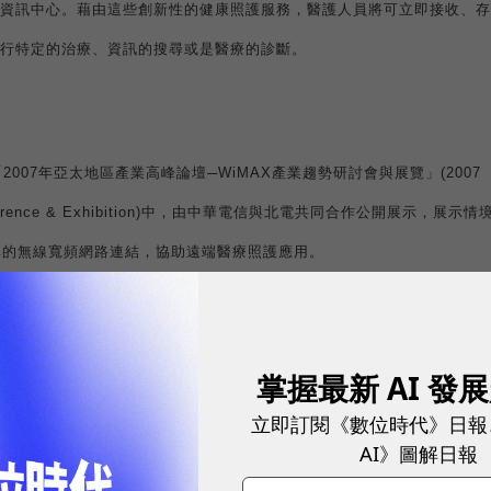
資訊中心。藉由這些創新性的健康照護服務，醫護人員將可立即接收、存
行特定的治療、資訊的搜尋或是醫療的診斷。
「
2007
年亞太地區產業高峰論壇
─WiMAX
產業趨勢研討會與展覽」
(2007
ence & Exhibition)
中，由中華電信與北電共同合作公開展示，展示情
準的無線寬頻網路連結，協助遠端醫療照護應用。
掌握最新 AI 發
源下提供最高品質的效能表現，同時為產業中每位元成本最具競爭力的技
合創新傳輸方式與先進的天線技術，將頻譜最大化，以提供高品質行動視
立即訂閱《數位時代》日報
AI》圖解日報