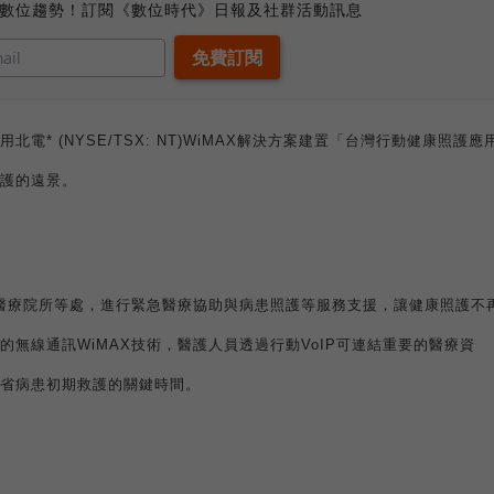
、數位趨勢！訂閱《數位時代》日報及社群活動訊息
用北電
* (NYSE/TSX: NT)WiMAX
解決方案建置「
台灣行動健康照護應
護的遠景
。
醫療院所等處，進行緊急醫療協助與病患照護等服務支援，讓健康照護不
的無線通訊
WiMAX
技術，醫護人員透過行動
VoIP
可連結重要的醫療資
省病患初期救護的關鍵時間。