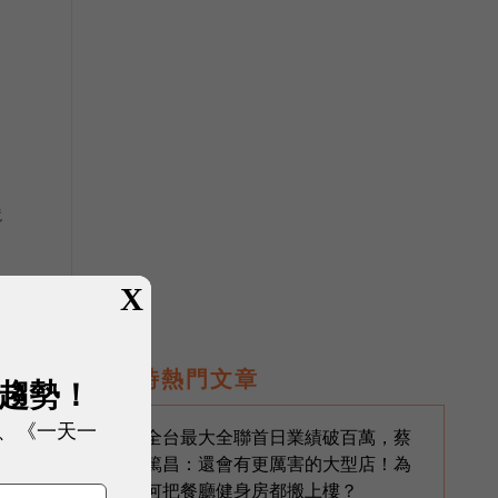
境
X
即時熱門文章
展趨勢！
術
訊
、《一天一
全台最大全聯首日業績破百萬，蔡
1
篤昌：還會有更厲害的大型店！為
何把餐廳健身房都搬上樓？