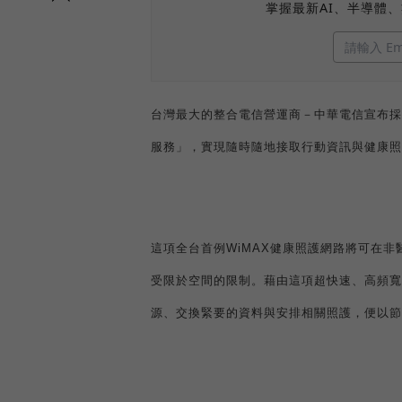
掌握最新AI、半導體
台灣最大的整合電信營運商－中華電信宣布採
服務」，
實現
隨時隨地接取行動資訊與健康照
這項全台首例
WiMAX
健康照護網路將可在非
受限於空間的限制。藉由這項超快速、高頻寬
源、交換緊要的資料與安排相關照護，便以節