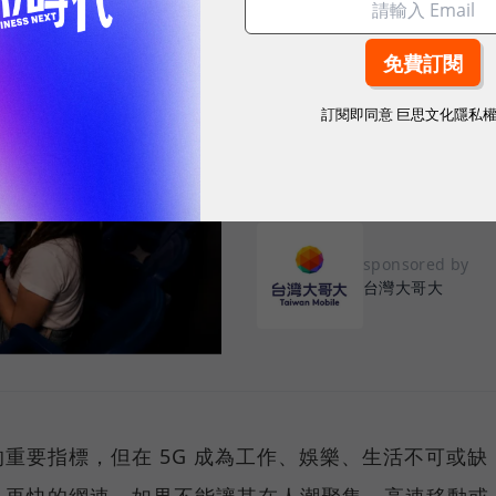
2026.08.03
|
3C生活
告別「極速迷思」！
密：什麼才是 5
訂閱即同意
巨思文化隱私
真正好用的網路服務，不是測速
演唱會時，網路連線依然穩定、
sponsored by
台灣大哥大
重要指標，但在 5G 成為工作、娛樂、生活不可或缺
，再快的網速，如果不能讓其在人潮聚集、高速移動或