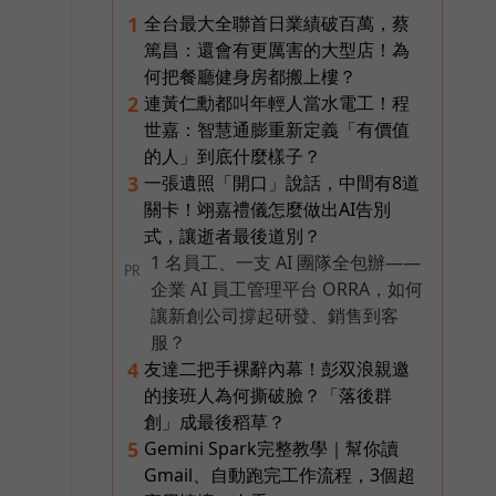
全台最大全聯首日業績破百萬，蔡
1
篤昌：還會有更厲害的大型店！為
何把餐廳健身房都搬上樓？
連黃仁勳都叫年輕人當水電工！程
2
世嘉：智慧通膨重新定義「有價值
的人」到底什麼樣子？
一張遺照「開口」說話，中間有8道
3
關卡！翊嘉禮儀怎麼做出AI告別
式，讓逝者最後道別？
1 名員工、一支 AI 團隊全包辦——
PR
企業 AI 員工管理平台 ORRA，如何
讓新創公司撐起研發、銷售到客
服？
友達二把手裸辭內幕！彭双浪親邀
4
的接班人為何撕破臉？「落後群
創」成最後稻草？
Gemini Spark完整教學｜幫你讀
5
Gmail、自動跑完工作流程，3個超