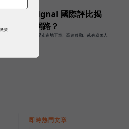
Opensignal 國際評比揭
G 時代的好網路？
權政策
軟體上的瞬間峰值，而是走進地下室、高速移動、或身處萬人
順暢且不中斷。
即時熱門文章