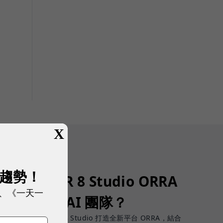
X
展趨勢！
了！SUPER 8 Studio ORRA
、《一天一
募、治理 AI 團隊？
團隊才是挑戰，SUPER 8 Studio 打造全新平台 ORRA，結合