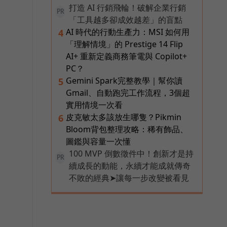
打造 AI 行銷飛輪！破解企業行銷
PR
「工具越多卻成效越差」的盲點
AI 時代的行動生產力：MSI 如何用
4
「理解情境」的 Prestige 14 Flip
AI+ 重新定義商務筆電與 Copilot+
PC？
Gemini Spark完整教學｜幫你讀
5
Gmail、自動跑完工作流程，3個超
實用情境一次看
皮克敏太多該放生哪隻？Pikmin
6
Bloom背包整理攻略：稀有飾品、
圖鑑與容量一次懂
100 MVP 倒數徵件中！創新才是持
PR
續成長的動能，永續才能成就傳奇
不敗的經典➤讓每一步改變被看見