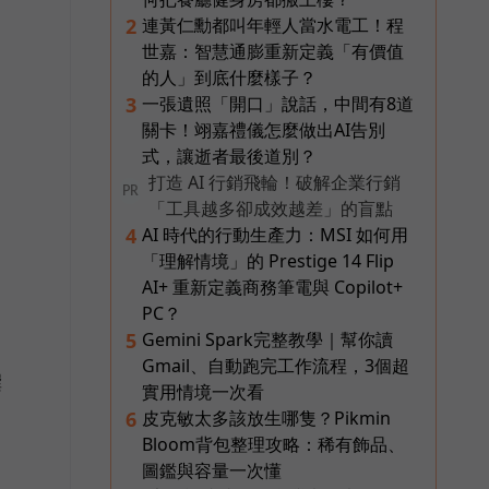
連黃仁勳都叫年輕人當水電工！程
2
世嘉：智慧通膨重新定義「有價值
的人」到底什麼樣子？
一張遺照「開口」說話，中間有8道
3
關卡！翊嘉禮儀怎麼做出AI告別
式，讓逝者最後道別？
打造 AI 行銷飛輪！破解企業行銷
PR
「工具越多卻成效越差」的盲點
AI 時代的行動生產力：MSI 如何用
4
「理解情境」的 Prestige 14 Flip
AI+ 重新定義商務筆電與 Copilot+
PC？
Gemini Spark完整教學｜幫你讀
5
Gmail、自動跑完工作流程，3個超
撰
實用情境一次看
皮克敏太多該放生哪隻？Pikmin
6
Bloom背包整理攻略：稀有飾品、
圖鑑與容量一次懂