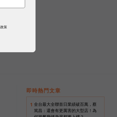
權政策
即時熱門文章
全台最大全聯首日業績破百萬，蔡
1
篤昌：還會有更厲害的大型店！為
何把餐廳健身房都搬上樓？