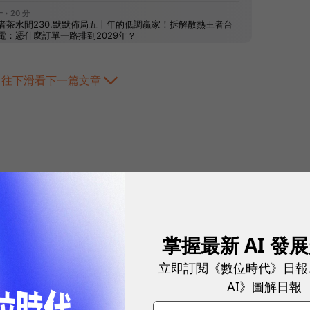
往下滑看下一篇文章
2026.08.05
|
雲端運算與服務
掌握最新 AI 發
AI Agent 時代來
立即訂閱《數位時代》日報
如何讓企業快速招
AI》圖解日報
打造 AI Agent 不難，管理 AI 