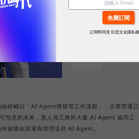
招募與治理的設計滿足企業需求。
訂閱即同意
巨思文化隱私
sponsored by
SUPER 8 Studio
巨頭紛紛喊出「AI Agent將接管工作流程」，企業營運已
可預見的未來，真人員工將與大量 AI Agent 協同工
規模化部署與管理這些 AI Agent。